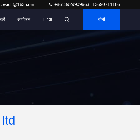
acewish@163.com
+8613929909663--13690711186
करें
आयोजन
बोली
Hindi
ltd