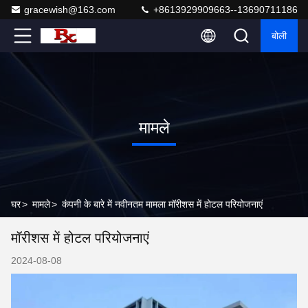
gracewish@163.com
+8613929909663--13690711186
बोली
मामले
घर
>
मामले
>
कंपनी के बारे में नवीनतम मामला मॉरीशस में होटल परियोजनाएं
मॉरीशस में होटल परियोजनाएं
2024-08-08