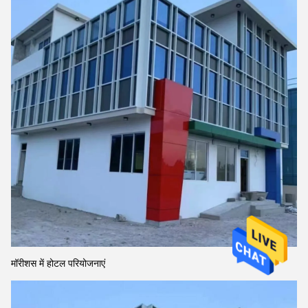
मॉरीशस में होटल परियोजनाएं