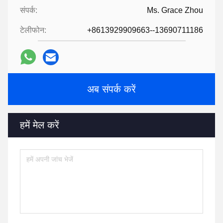
संपर्क:
Ms. Grace Zhou
टेलीफोन:
+8613929909663--13690711186
अब संपर्क करें
हमें मेल करें