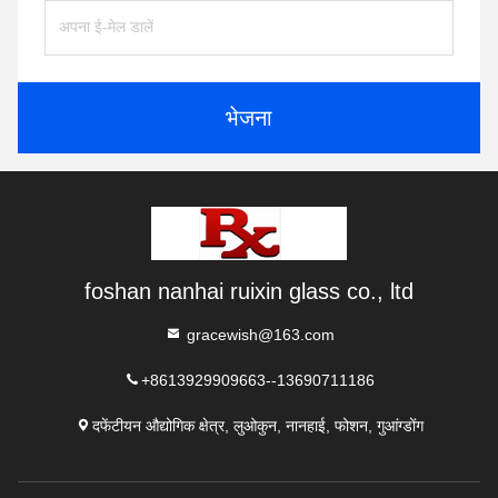
भेजना
foshan nanhai ruixin glass co., ltd
gracewish@163.com
+8613929909663--13690711186
दफेंटीयन औद्योगिक क्षेत्र, लुओकुन, नानहाई, फोशन, गुआंग्डोंग