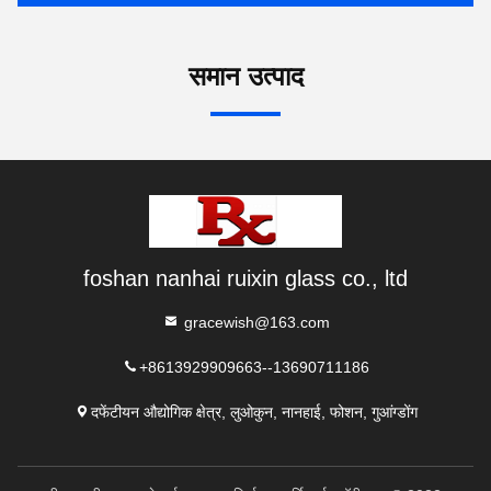
समान उत्पाद
foshan nanhai ruixin glass co., ltd
gracewish@163.com
+8613929909663--13690711186
दफेंटीयन औद्योगिक क्षेत्र, लुओकुन, नानहाई, फोशन, गुआंग्डोंग