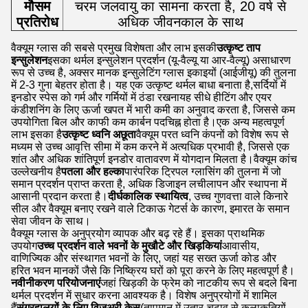
मौसम
चरम जलवायु का सामना करता है, 20 वर्ष से
प्रतिरोध
अधिक जीवनकाल के साथ
वैक्यूम ग्लास की सबसे प्रमुख विशेषता और लाभ इसकी
उत्कृष्ट ताप
इन्सुलेशन
इसका थर्मल इन्सुलेशन प्रदर्शन (यू-वैल्यू या आर-वैल्यू) असाधारण
रूप से उच्च है, अक्सर मानक इन्सुलेटिंग ग्लास इकाइयों (आईजीयू) की तुलना
में 2-3 गुना बेहतर होता है। यह एक उत्कृष्ट थर्मल बाधा बनाता है,सर्दियों में
इनडोर स्पेस को गर्म और गर्मियों में ठंडा रखनायह सीधे हीटिंग और एयर
कंडीशनिंग के लिए ऊर्जा खपत में भारी कमी का अनुवाद करता है, जिससे कम
उपयोगिता बिल और काफी कम कार्बन पदचिह्न होता है।एक अन्य महत्वपूर्ण
लाभ इसका है
उत्कृष्ट ध्वनि अछूता
वैक्यूम परत ध्वनि कंपनों को विशेष रूप से
मध्यम से उच्च आवृत्ति सीमा में कम करने में अत्यधिक प्रभावी है, जिससे एक
शांत और अधिक शांतिपूर्ण इनडोर वातावरण में योगदान मिलता है।वैक्यूम कांच
उल्लेखनीय है
पतला और हल्का
पारंपरिक ट्रिपल ग्लासिंग की तुलना में जो
समान प्रदर्शन प्राप्त करता है, अधिक डिजाइन लचीलापन और स्थापना में
आसानी प्रदान करता है।
दीर्घकालिक स्थायित्व
, उच्च गुणवत्ता वाले किनारे
सील और वैक्यूम बनाए रखने वाले टिकाऊ गेटर्स के कारण, इमारत के समान
सेवा जीवन के साथ।
वैक्यूम ग्लास के अनुप्रयोग व्यापक और बढ़ रहे हैं। इसका प्राथमिक
उपयोग
उच्च प्रदर्शन वाले भवनों के मुखौटे और खिड़कियां
आवासीय,
वाणिज्यिक और संस्थागत भवनों के लिए, जहां यह सख्त ऊर्जा कोड और
हरित भवन मानकों जैसे कि निष्क्रिय घरों को पूरा करने के लिए महत्वपूर्ण है।
नवीनीकरण परियोजनाएं
जहां खिड़की के फ्रेम को नाटकीय रूप से बदले बिना
थर्मल प्रदर्शन में सुधार करना आवश्यक है। विशेष अनुप्रयोगों में शामिल
हैं
संग्रहालयों के लिए विज़ुअरी केस
(तापमान में उतार-चढ़ाव से कलाकृतियों