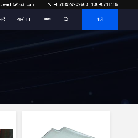
acewish@163.com
+8613929909663--13690711186
करें
आयोजन
बोली
Hindi