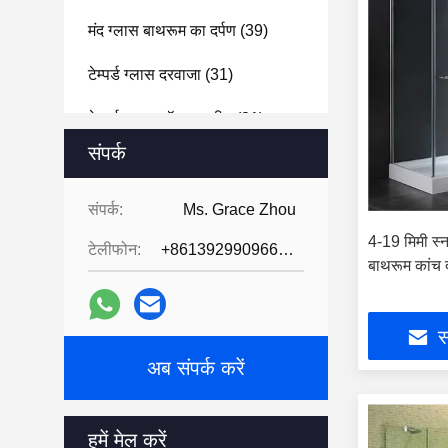
मंद ग्लास बाथरूम का दर्पण
(39)
टेम्पर्ड ग्लास दरवाजा
(31)
टेम्पर्ड ग्लास शॉवर स्क्रीन
(31)
संपर्क
प्रबलित ग्लास स्नान के लिए बाड़े
(39)
ग्लास की ईंटों के ब्लॉक
(47)
संपर्क:
Ms. Grace Zhou
4-19 मिमी स्
टेलीफोन:
+8613929909663--13690711186
वैक्यूम ग्लास
(2)
बाथरूम कांच 
सामान
(5)
स
अब संपर्क करें
हमें मेल करें