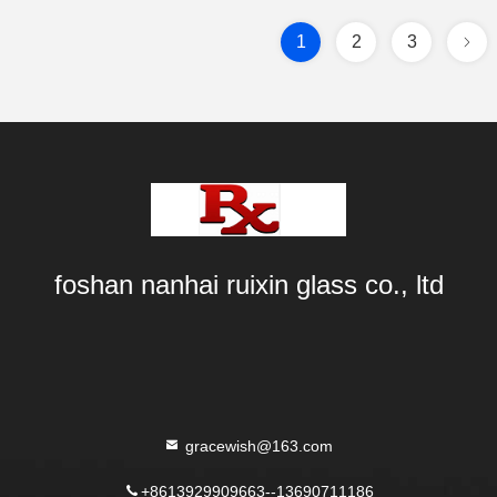
1
2
3
foshan nanhai ruixin glass co., ltd
gracewish@163.com
+8613929909663--13690711186