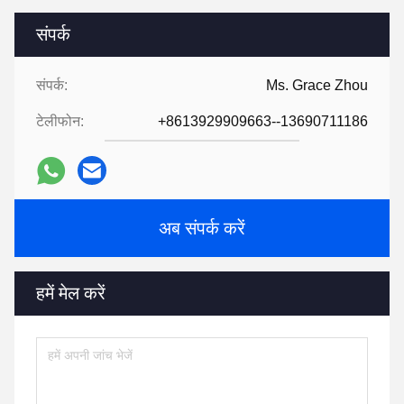
संपर्क
संपर्क:
Ms. Grace Zhou
टेलीफोन:
+8613929909663--13690711186
अब संपर्क करें
हमें मेल करें