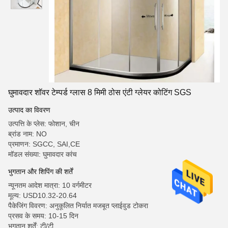
घुमावदार शॉवर टेम्पर्ड ग्लास 8 मिमी ठोस एंटी ग्लेयर कोटिंग SGS
उत्पाद का विवरण
उत्पत्ति के प्लेस: फोशान, चीन
ब्रांड नाम: NO
प्रमाणन: SGCC, SAI,CE
मॉडल संख्या: घुमावदार कांच
भुगतान और शिपिंग की शर्तें
न्यूनतम आदेश मात्रा: 10 वर्गमीटर
मूल्य: USD10.32-20.64
पैकेजिंग विवरण: अनुकूलित निर्यात मजबूत प्लाईवुड टोकरा
प्रसव के समय: 10-15 दिन
भुगतान शर्तें: टी/टी