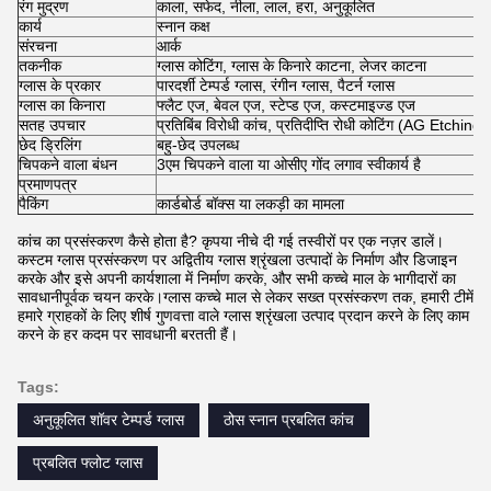
रंग मुद्रण
काला, सफेद, नीला, लाल, हरा, अनुकूलित
कार्य
स्नान कक्ष
संरचना
आर्क
तकनीक
ग्लास कोटिंग, ग्लास के किनारे काटना, लेजर काटना
ग्लास के प्रकार
पारदर्शी टेम्पर्ड ग्लास, रंगीन ग्लास, पैटर्न ग्लास
ग्लास का किनारा
फ्लैट एज, बेवल एज, स्टेप्ड एज, कस्टमाइज्ड एज
सतह उपचार
प्रतिबिंब विरोधी कांच, प्रतिदीप्ति रोधी कोटिंग (AG Etchi
छेद ड्रिलिंग
बहु-छेद उपलब्ध
चिपकने वाला बंधन
3एम चिपकने वाला या ओसीए गोंद लगाव स्वीकार्य है
प्रमाणपत्र
पैकिंग
कार्डबोर्ड बॉक्स या लकड़ी का मामला
कांच का प्रसंस्करण कैसे होता है? कृपया नीचे दी गई तस्वीरों पर एक नज़र डालें।
कस्टम ग्लास प्रसंस्करण पर अद्वितीय ग्लास श्रृंखला उत्पादों के निर्माण और डिजाइन
करके और इसे अपनी कार्यशाला में निर्माण करके, और सभी कच्चे माल के भागीदारों का
सावधानीपूर्वक चयन करके।ग्लास कच्चे माल से लेकर सख्त प्रसंस्करण तक, हमारी टीमें
हमारे ग्राहकों के लिए शीर्ष गुणवत्ता वाले ग्लास श्रृंखला उत्पाद प्रदान करने के लिए काम
करने के हर कदम पर सावधानी बरतती हैं।
Tags:
अनुकूलित शॉवर टेम्पर्ड ग्लास
ठोस स्नान प्रबलित कांच
प्रबलित फ्लोट ग्लास