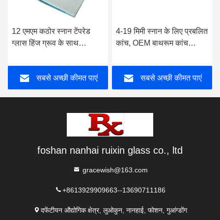
12 एमएम कठोर स्नान टेंपरेड
4-19 मिमी स्नान के लिए प्रबलित
ग्लास हिंज ग्रूव के साथ
कांच, OEM बाथरूम कांच
पॉलिशिंग
दरवाजा उच्च शक्ति
सबसे अच्छी कीमत पाएं
सबसे अच्छी कीमत पाएं
foshan nanhai ruixin glass co., ltd
gracewish@163.com
+8613929909663--13690711186
दफेंटीयन औद्योगिक क्षेत्र, लुओकुन, नानहाई, फोशन, गुआंग्डोंग