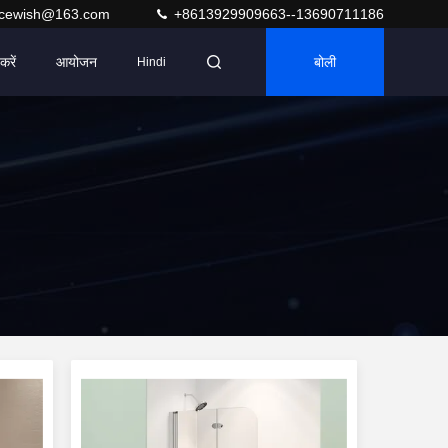
acewish@163.com
+8613929909663--13690711186
करें
आयोजन
बोली
Hindi