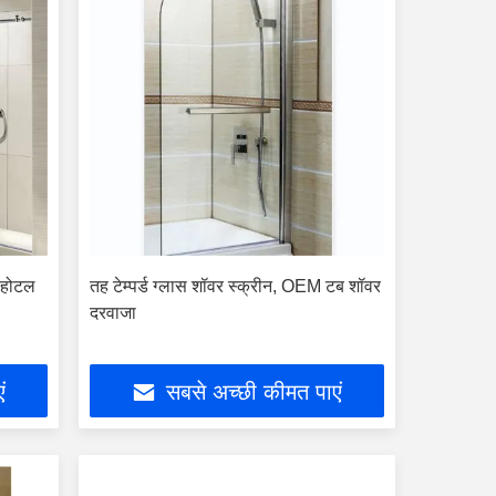
न होटल
तह टेम्पर्ड ग्लास शॉवर स्क्रीन, OEM टब शॉवर
दरवाजा
ं
सबसे अच्छी कीमत पाएं