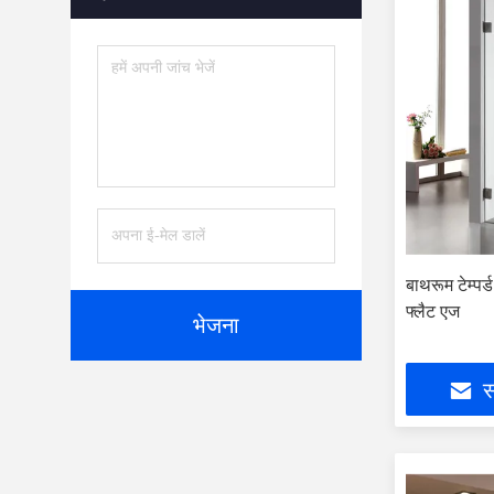
बाथरूम टेम्पर्
फ्लैट एज
भेजना
स