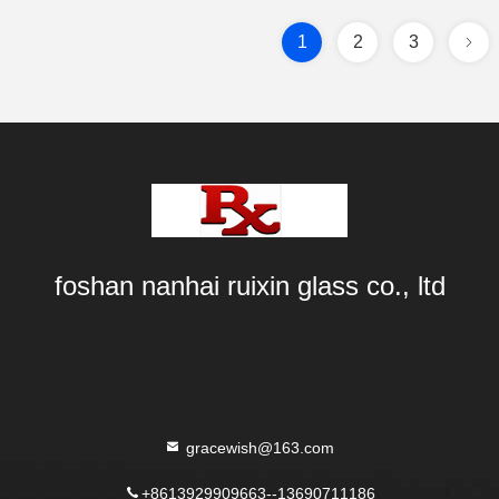
1
2
3
foshan nanhai ruixin glass co., ltd
gracewish@163.com
+8613929909663--13690711186