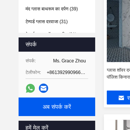
मंद ग्लास बाथरूम का दर्पण
(39)
टेम्पर्ड ग्लास दरवाजा
(31)
टेम्पर्ड ग्लास शॉवर स्क्रीन
(31)
संपर्क
प्रबलित ग्लास स्नान के लिए बाड़े
(39)
ग्लास की ईंटों के ब्लॉक
(47)
संपर्क:
Ms. Grace Zhou
ग्लास शॉवर दर
टेलीफोन:
+8613929909663--13690711186
वैक्यूम ग्लास
(2)
पॉलिश किनार
सामान
(5)
स
अब संपर्क करें
हमें मेल करें