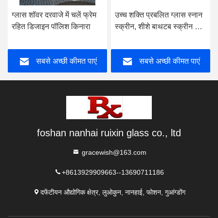
ग्लास शॉवर दरवाजे में चलें फ्रेम
उच्च शक्ति प्रबलित ग्लास स्नान
रहित डिजाइन पॉलिश किनारा
स्क्रीन, शीशे बाथटब स्क्रीन हिंज
के साथ
सबसे अच्छी कीमत पाएं
सबसे अच्छी कीमत पाएं
foshan nanhai ruixin glass co., ltd
gracewish@163.com
+8613929909663--13690711186
दफेंटीयन औद्योगिक क्षेत्र, लुओकुन, नानहाई, फोशन, गुआंग्डोंग