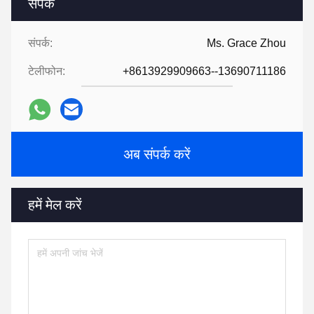
संपर्क
संपर्क:
Ms. Grace Zhou
टेलीफोन:
+8613929909663--13690711186
अब संपर्क करें
हमें मेल करें