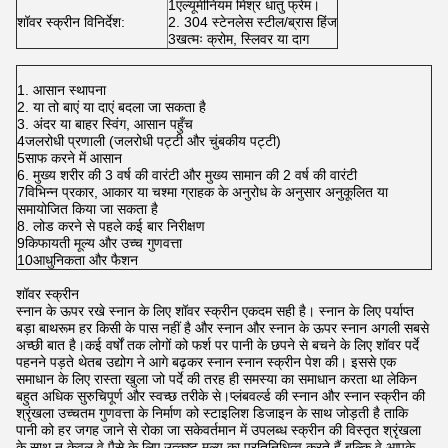
1एल्यूमीनियम मिश्र धातु फ्रेम।
शॉवर स्क्रीन विनिर्देश:
2. 304 स्टेनलेस स्टील/ब्रास हिंज
3खत्मः क्रोम, स्लिवर या दाग
1. आसान स्थापना
2. या तो बाएं या दाएं बदला जा सकता है
3. अंदर या बाहर स्विंग, आसान पहुँच
4जलरोधी प्रणाली (जलरोधी पट्टी और चुंबकीय पट्टी)
5साफ करने में आसान
6. मुख्य शरीर की 3 वर्ष की वारंटी और मुख्य सामान की 2 वर्ष की वारंटी
7विभिन्न प्रकार, आकार या चश्मा ग्राहक के अनुरोध के अनुसार अनुकूलित या
समायोजित किया जा सकता है
8. लोड करने से पहले कई बार निरीक्षण
9किफायती मूल्य और उच्च गुणवत्ता
10आधुनिकता और फैशन
शॉवर स्क्रीन
स्नान के ऊपर रखे स्नान के लिए शॉवर स्क्रीन एकदम सही है। स्नान के लिए पर्याप्त
बड़ा बाथरूम हर किसी के पास नहीं है और स्नान और स्नान के ऊपर स्नान अगली सबसे
अच्छी बात है।कई वर्षों तक लोगों को फर्श पर पानी के छपने से बचने के लिए शॉवर पर्दे
पहनने पड़ते थेतब उद्योग ने आगे बढ़कर स्नान स्नान स्क्रीन पेश की। इससे एक
समाधान के लिए रास्ता खुला जो पर्दे की तरह ही समस्या का समाधान करता था लेकिन
बहुत अधिक सुरुचिपूर्ण और स्वच्छ तरीके से।प्लंबवर्ल्ड की स्नान और स्नान स्क्रीन की
श्रृंखला उच्चतम गुणवत्ता के निर्माण को स्टाइलिश डिजाइन के साथ जोड़ती है ताकि
पानी को हर जगह जाने से रोका जा सकेवर्तमान में उपलब्ध स्क्रीन की विस्तृत श्रृंखला
के साथ,न केवल वे पैसे के लिए उत्कृष्ट मूल्य का प्रतिनिधित्व करते हैं बल्कि वे आपके