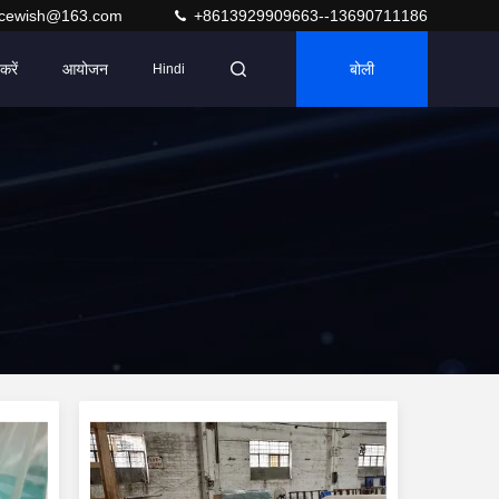
acewish@163.com
+8613929909663--13690711186
करें
आयोजन
बोली
Hindi