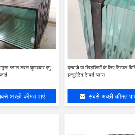
अछूता ग्लास डबल घुमावदार इगु
दरवाजे या खिड़कियों के लिए ट्रिपल बिल्
इकाई
इन्सुलेटेड टेम्पर्ड ग्लास
बसे अच्छी कीमत पाएं
सबसे अच्छी कीमत पाए