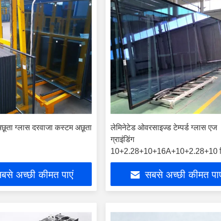
 अछूता ग्लास दरवाजा कस्टम अछूता
लेमिनेटेड ओवरसाइज्ड टेम्पर्ड ग्लास एज
ग्राइंडिंग
10+2.28+10+16A+10+2.28+10 म
बसे अच्छी कीमत पाएं
सबसे अच्छी कीमत पाए