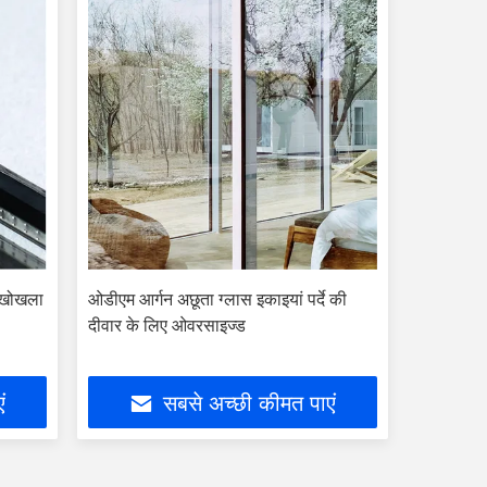
ास खोखला
ओडीएम आर्गन अछूता ग्लास इकाइयां पर्दे की
दीवार के लिए ओवरसाइज्ड
ं
सबसे अच्छी कीमत पाएं