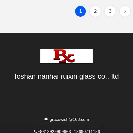
1
2
3
foshan nanhai ruixin glass co., ltd
gracewish@163.com
+8613929909663--13690711186