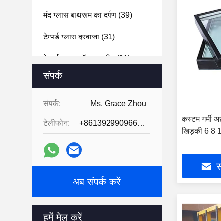
मंद ग्लास बाथरूम का दर्पण
(39)
टेम्पर्ड ग्लास दरवाजा
(31)
टेम्पर्ड ग्लास शॉवर स्क्रीन
(31)
संपर्क
प्रबलित ग्लास स्नान के लिए बाड़े
(39)
ग्लास की ईंटों के ब्लॉक
(47)
संपर्क:
Ms. Grace Zhou
कस्टम गर्मी अछ
टेलीफोन:
+8613929909663--13690711186
वैक्यूम ग्लास
(2)
खिड़की 6 8 1
सामान
(5)
स
अब संपर्क करें
हमें मेल करें