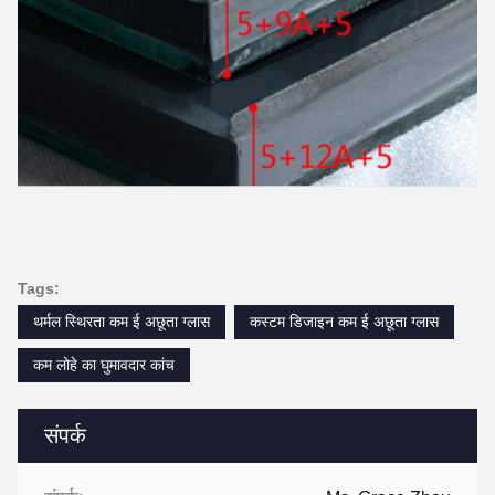
Tags:
थर्मल स्थिरता कम ई अछूता ग्लास
कस्टम डिजाइन कम ई अछूता ग्लास
कम लोहे का घुमावदार कांच
संपर्क