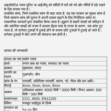
आइसोलेटेड ग्लास यूनिट या आईजीयू को सर्दियों में घरों को गर्म और गर्मियों में ठंडे रखने
के लिए बनाया गया है।
प्रबलित कांच, जिसे प्रबलित कांच भी कहा जाता है, यह एक प्रकार का सुरक्षा कांच है
जिसे सामान्य कांच की तुलना में अपनी ताकत बढ़ाने के लिए नियंत्रित थर्मल या
रासायनिक उपचारों द्वारा संसाधित किया जाता है।बुझाने से बाहरी सतहों को संपीड़न में
और आंतरिक सतहों को तनाव में डालता हैइस तरह के तनाव के कारण, जब कांच टूट
जाता है, तो दानेदार टुकड़ों में टुकड़े होने के बजाय छोटे टुकड़ों में टुकड़े हो जाते हैं।
दानेदार टुकड़ों में चोट लगने की संभावना कम होती है।
उत्पाद की जानकारीः
उत्पाद का नाम
कठोर ग्लास
कार्यः
स्नान कक्ष का ग्लास, सजावट का ग्लास
आकारः
घुमावदार, सपाट
उत्पत्ति का
गुआंग्डोंग, चीन
स्थान:
कांच के रंग
पारदर्शी, अतिरिक्त पारदर्शी, कांस्य, ग्रे, नीला और हरा आदि।
मोटाई
4mm, 5mm, 6mm, 8mm
अधिकतम आकारः 8000 मिमी * 3000 मिमी / मिनट आकारः 300
आकार
मिमी * 300 मिमी
प्रमाणपत्र:
CCC, ANSI, EN12150
पैकिंगः
मजबूत प्लाईवुड के डिब्बे
उत्पादन का
१०-२० दिन