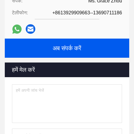
संपर्क:
Ms. Grace Zhou
टेलीफोन:
+8613929909663--13690711186
अब संपर्क करें
हमें मेल करें