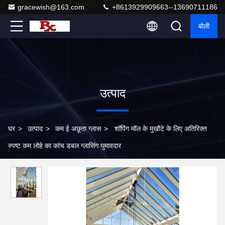
gracewish@163.com
+8613929909663--13690711186
बोली
उत्पाद
घर
>
उत्पाद
>
कम ई अछूता ग्लास
>
शॉपिंग मॉल के मुखौटे के लिए अतिरिक्त
स्पष्ट कम लोहे का कांच डबल ग्लासिंग घुमावदार