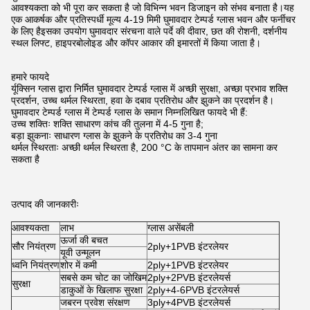
आवश्यकता को भी पूरा कर सकता है जो विभिन्न भवन डिजाइन को संभव बनाता है।यह
एक आकर्षक और प्रतिस्पर्धी मूल्य 4-19 मिमी घुमावदार टेम्पर्ड ग्लास भवन और फर्नीचर
के लिए हैइसका उपयोग घुमावदार संरचना वाले पर्दे की दीवार, छत की रोशनी, दर्शनीय
स्थल लिफ्ट, हाइपरबोलोइड और कॉपर आकार की इमारतों में किया जाता है।
हमारे फायदे
र्यूक्सिन ग्लास द्वारा निर्मित घुमावदार टेम्पर्ड ग्लास में अच्छी सुरक्षा, अच्छा प्रभाव शक्ति
प्रदर्शन, उच्च थर्मल स्थिरता, हवा के दबाव प्रतिरोध और झुकने का प्रदर्शन है।
घुमावदार टेम्पर्ड ग्लास में टेम्पर्ड ग्लास के समान निम्नलिखित फायदे भी हैं:
उच्च शक्तिः शक्ति साधारण कांच की तुलना में 4-5 गुना है;
बड़ा झुकनाः साधारण ग्लास के झुकने के प्रतिरोध का 3-4 गुना
थर्मल स्थिरताः अच्छी थर्मल स्थिरता है, 200 °C के तापमान अंतर का सामना कर
सकता है
उत्पाद की जानकारीः
आवश्यकता
लाभ
ग्लास असेंबली
ऊर्जा की बचत
सौर नियंत्रण
2ply+1PVB इंटरलेयर
यूवी उन्मूलन
ध्वनि नियंत्रण
शोर में कमी
2ply+1PVB इंटरलेयर
सबसे कम चोट का जोखिम
2ply+2PVB इंटरलेयर्स
सुरक्षा
डाकुओं के खिलाफ सुरक्षा
2ply+4-6PVB इंटरलेयर्स
जबरन प्रवेश संरक्षण
3ply+4PVB इंटरलेयर्स