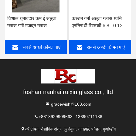
विशाल घुमावदार कम ई अछूता
कस्टम गर्मी अछूता ग्लास ध्वनि
ग्लास गर्मी मजबूत ग्लास
प्रतिरोधी खिड़की 6 8 10 12
मिमी
सबसे अच्छी कीमत पाएं
सबसे अच्छी कीमत पाएं
foshan nanhai ruixin glass co., ltd
gracewish@163.com
+8613929909663--13690711186
दफेंटीयन औद्योगिक क्षेत्र, लुओकुन, नानहाई, फोशन, गुआंग्डोंग