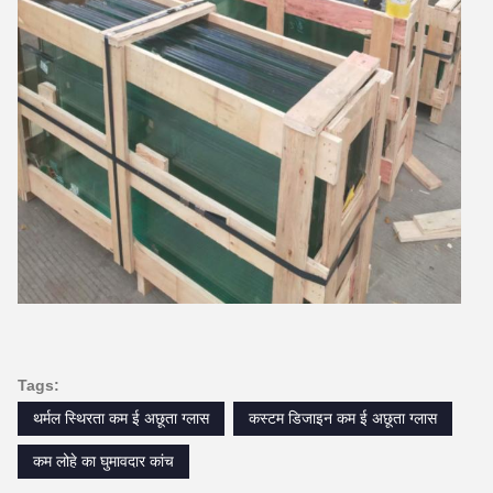
Tags:
थर्मल स्थिरता कम ई अछूता ग्लास
कस्टम डिजाइन कम ई अछूता ग्लास
कम लोहे का घुमावदार कांच