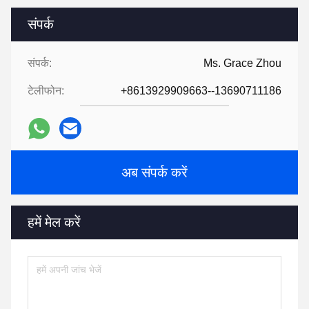
संपर्क
संपर्क:
Ms. Grace Zhou
टेलीफोन:
+8613929909663--13690711186
अब संपर्क करें
हमें मेल करें