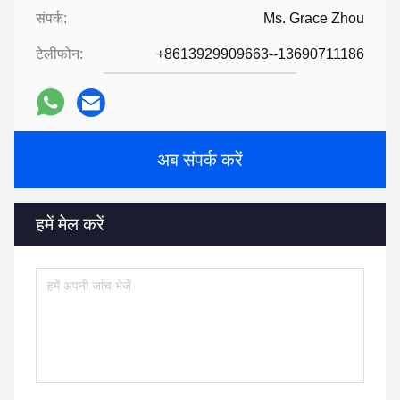
संपर्क:
Ms. Grace Zhou
टेलीफोन:
+8613929909663--13690711186
अब संपर्क करें
हमें मेल करें