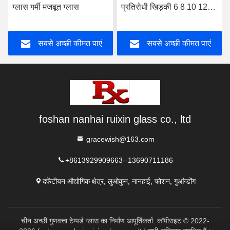
ग्लास गर्मी मजबूत ग्लास
प्रतिरोधी खिड़की 6 8 10 12
मिमी
सबसे अच्छी कीमत पाएं
सबसे अच्छी कीमत पाएं
foshan nanhai ruixin glass co., ltd
gracewish@163.com
+8613929909663--13690711186
दफेंटीयन औद्योगिक क्षेत्र, लुओकुन, नानहाई, फोशन, गुआंग्डोंग
चीन अच्छी गुणवत्ता टेम्पर्ड ग्लास का निर्माण आपूर्तिकर्ता. कॉपीराइट © 2022-