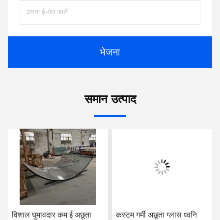
भेजना
समान उत्पाद
विशाल घुमावदार कम ई अछूता
कस्टम गर्मी अछूता ग्लास ध्वनि