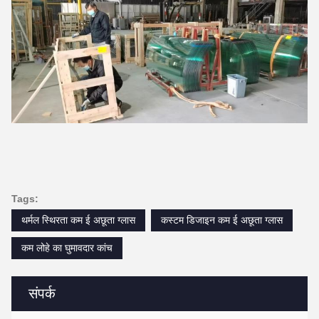
Tags:
थर्मल स्थिरता कम ई अछूता ग्लास
कस्टम डिजाइन कम ई अछूता ग्लास
कम लोहे का घुमावदार कांच
संपर्क