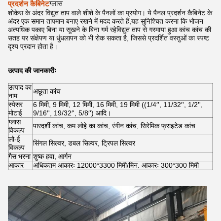
ग्लास
प्रदर्शन कैबिनेट
शोकेस के अंदर विद्युत ताप वाले शीशे के पैनलों का प्रयोग। ये पैनल प्रदर्शन कैबिनेट के
अंदर एक समान तापमान बनाए रखने में मदद करते हैं,यह सुनिश्चित करना कि भोजन
अत्यधिक पकाए बिना या सूखने के बिना गर्म रहेविद्युत ताप से गरमाया हुआ कांच कांच की
सतह पर संक्षेपण या धुंधलापन को भी रोक सकता है, जिससे प्रदर्शित वस्तुओं का स्पष्ट
दृश्य प्रदान होता है।
उत्पाद की जानकारीः
उत्पाद का
अछूता कांच
नाम
स्पेसर
6 मिमी, 9 मिमी, 12 मिमी, 16 मिमी, 19 मिमी ((1/4′', 11/32′', 1/2′',
मोटाई
9/16′', 19/32′', 5/8′') आदि।
ग्लास
पारदर्शी कांच, कम लोहे का कांच, रंगीन कांच, सिरेमिक फ्राइटेड कांच
विकल्प
लो-ई
सिंगल सिल्वर, डबल सिल्वर, ट्रिपल सिल्वर
विकल्प
गैस भरना
शुष्क हवा, आर्गन
आकार
अधिकतम आकारः 12000*3300 मिमी/मिन. आकारः 300*300 मिमी