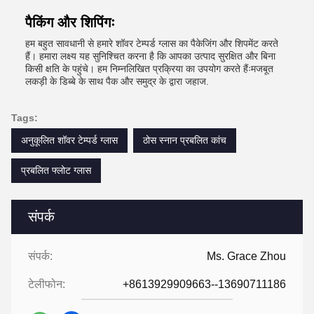
पैकिंग और शिपिंगः
हम बहुत सावधानी से हमारे शॉवर टेम्पर्ड ग्लास का पैकेजिंग और शिपमेंट करते
हैं। हमारा लक्ष्य यह सुनिश्चित करना है कि आपका उत्पाद सुरक्षित और बिना
किसी क्षति के पहुंचे। हम निम्नलिखित प्रक्रिया का उपयोग करते हैंःमजबूत
लकड़ी के डिब्बे के साथ पैक और समुद्र के द्वारा जहाज.
Tags:
अनुकूलित शॉवर टेम्पर्ड ग्लास
ठोस स्नान प्रबलित कांच
प्रबलित फ्लोट ग्लास
संपर्क
संपर्क:
Ms. Grace Zhou
टेलीफोन:
+8613929909663--13690711186