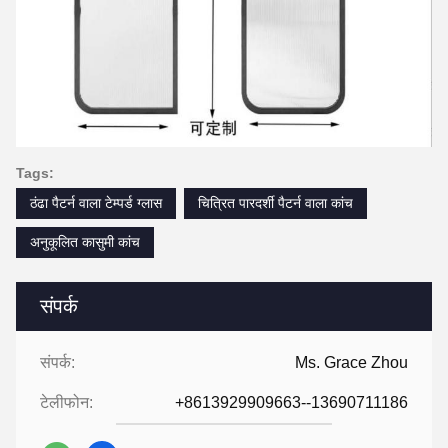
Tags:
ठंढा पैटर्न वाला टेम्पर्ड ग्लास
चित्रित पारदर्शी पैटर्न वाला कांच
अनुकूलित कासुमी कांच
संपर्क
संपर्क:
Ms. Grace Zhou
टेलीफोन:
+8613929909663--13690711186