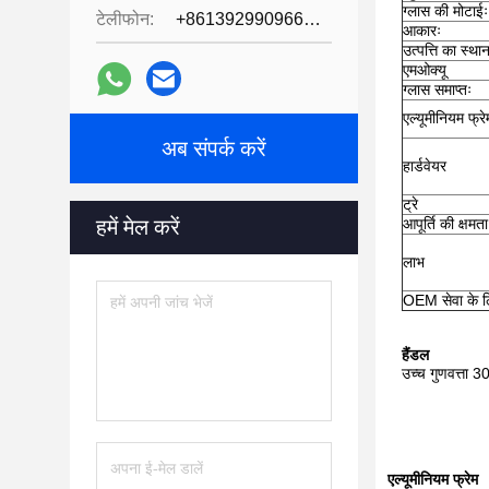
ग्लास की मोटाईः
टेलीफोन:
+8613929909663--13690711186
आकारः
उत्पत्ति का स्था
एमओक्यू
ग्लास समाप्तः
एल्यूमीनियम फ्रे
अब संपर्क करें
हार्डवेयर
ट्रे
हमें मेल करें
आपूर्ति की क्षमता
लाभ
OEM सेवा के लि
हैंडल
उच्च गुणवत्ता 
एल्यूमीनियम फ्रेम