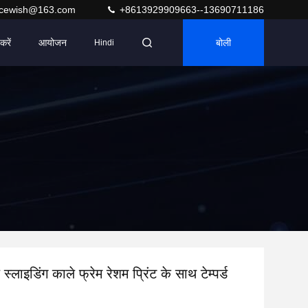
acewish@163.com
+8613929909663--13690711186
करें
आयोजन
बोली
Hindi
स्लाइडिंग काले फ्रेम रेशम प्रिंट के साथ टेम्पर्ड