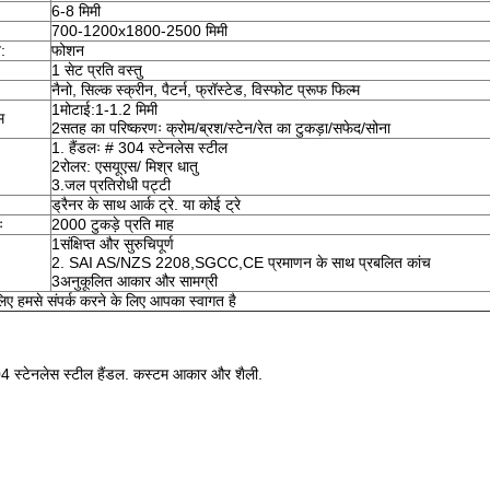
6-8 मिमी
700-1200x1800-2500 मिमी
न:
फोशन
1 सेट प्रति वस्तु
नैनो, सिल्क स्क्रीन, पैटर्न, फ्रॉस्टेड, विस्फोट प्रूफ फिल्म
1मोटाई:1-1.2 मिमी
म
2सतह का परिष्करणः क्रोम/ब्रश/स्टेन/रेत का टुकड़ा/सफेद/सोना
1. हैंडलः # 304 स्टेनलेस स्टील
2रोलर: एसयूएस/ मिश्र धातु
3.जल प्रतिरोधी पट्टी
ड्रैनर के साथ आर्क ट्रे. या कोई ट्रे
ः
2000 टुकड़े प्रति माह
1संक्षिप्त और सुरुचिपूर्ण
2. SAI AS/NZS 2208,SGCC,CE प्रमाणन के साथ प्रबलित कांच
3अनुकूलित आकार और सामग्री
ए हमसे संपर्क करने के लिए आपका स्वागत है
304 स्टेनलेस स्टील हैंडल. कस्टम आकार और शैली.