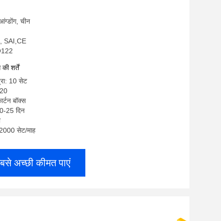
ुआंग्डोंग, चीन
, SAI,CE
GO122
ी शर्तें
्रा: 10 सेट
120
ार्टन बॉक्स
20-25 दिन
ी
: 2000 सेट/माह
बसे अच्छी कीमत पाएं