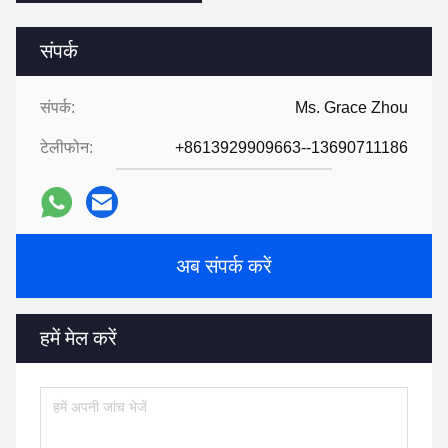
संपर्क
संपर्क:
Ms. Grace Zhou
टेलीफोन:
+8613929909663--13690711186
अब संपर्क करें
हमें मेल करें