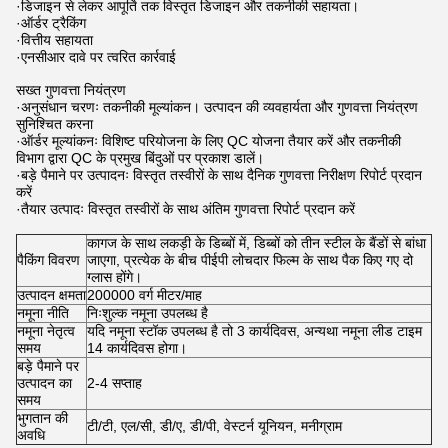
·डिजाइन से लेकर आपूर्ति तक विस्तृत डिजाइन और तकनीकी सहायता।
·ऑर्डर ट्रैकिंग
·वित्तीय सहायता
·एनसीआर दावे पर त्वरित कार्रवाई
सख्त गुणवत्ता नियंत्रण
·अनुसंधान चरणः तकनीकी मूल्यांकन। उत्पादन की व्यवहार्यता और गुणवत्ता नियंत्रण
सुनिश्चित करना
·ऑर्डर मूल्यांकनः विशिष्ट परियोजना के लिए QC योजना तैयार करें और तकनीकी
विभाग द्वारा QC के प्रमुख बिंदुओं पर प्रकाश डालें।
·बड़े पैमाने पर उत्पादनः विस्तृत तस्वीरों के साथ दैनिक गुणवत्ता निरीक्षण रिपोर्ट प्रदान
करें
·तैयार उत्पादः विस्तृत तस्वीरों के साथ अंतिम गुणवत्ता रिपोर्ट प्रदान करें
कागज के साथ लकड़ी के डिब्बों में, डिब्बों को तीन स्टील के बैंडों से बांधा
पैकिंग विवरण
जाएगा, प्रत्येक के बीच पीईपी लोचदार फिल्म के साथ पैक किए गए दो
ग्लास होंगे।
उत्पादन क्षमता
200000 वर्ग मीटर/माह
नमूना नीति
निःशुल्क नमूना उपलब्ध है
नमूना नेतृत्व
यदि नमूना स्टॉक उपलब्ध है तो 3 कार्यदिवस, अन्यथा नमूना लीड टाइम
समय
14 कार्यदिवस होगा।
बड़े पैमाने पर
उत्पादन का
2-4 सप्ताह
समय
भुगतान की
टी/टी, एल/सी, डी/ए, डी/पी, वेस्टर्न यूनियन, मनीग्राम
अवधि