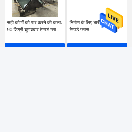
सही कोणों को पार करने की कलाः
निर्माण के लिए भारी घुमावदार
90 डिग्री घुमावदार टेम्पर्ड ग्लास,
टेम्पर्ड ग्लास
निर्बाध सौंदर्यशास्त्र के साथ
अंतरिक्ष को फिर से आकार देना
सबसे अच्छी कीमत पाएं
सबसे अच्छी कीमत पाएं
foshan nanhai ruixin glass co., ltd
gracewish@163.com
+8613929909663--13690711186
दफेंटीयन औद्योगिक क्षेत्र, लुओकुन, नानहाई, फोशन, गुआंग्डोंग