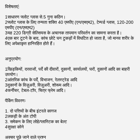
विशेषताएं:
1साधारण फ्लोट ग्लास से.5 गुना कठिन।
2फ्लोट ग्लास के लिए तन्यता शक्ति 40 एमपीए (एन/एमएम2), टेम्पर्ड ग्लास, 120-200
एमपीए (एन/एमएम2)
3यह 220 डिग्री सेल्सियस के अचानक तापमान परिवर्तन का सामना करता है।
4एक बार टूटने के बाद, कांच छोटे घन टुकड़ों में विघटित हो जाता है, जो मानव शरीर के
लिए अपेक्षाकृत हानिरहित होते हैं।
अनुप्रयोग:
1खिड़कियों, दरवाजों, पर्दे की दीवारों, दुकानों, कार्यालयों, घरों, दुकानों आदि का बाहरी
उपयोग।
2आंतरिक कांच के पर्दे, विभाजन, रेलस्ट्रेड आदि
3दुकानों के विज़ुअरी, विज़ुअरी, शोरूम आदि।
4फर्नीचर, टेबल-टॉप, चित्र फ्रेम आदि।
पैकिंग विवरणः
1. दो पत्तियों के बीच इंटरले कागज
2लकड़ी के अंत टोपी
3. समेकन के लिए लोहे/प्लास्टिक का बेल्ट
4सुरक्षा कोने
अक्सर पूछे जाने वाले प्रश्न