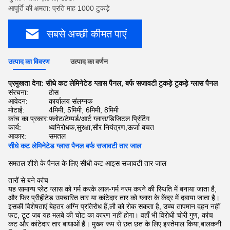
आपूर्ति की क्षमता: प्रति माह 1000 टुकड़े
सबसे अच्छी कीमत पाएं
उत्पाद का विवरण
उत्पाद का वर्णन
प्रमुखता देना:
सीधे कट लेमिनेटेड ग्लास पैनल
,
बर्फ सजावटी टुकड़े टुकड़े ग्लास पैनल
संरचना:
ठोस
आवेदन:
कार्यालय संलग्नक
मोटाई:
4मिमी, 5मिमी, 6मिमी, 8मिमी
कांच का प्रकार:
फ्लोट/टेम्पर्ड/आर्ट ग्लास/डिजिटल प्रिंटिंग
कार्य:
ध्वनिरोधक,सुरक्षा,सौर नियंत्रण,ऊर्जा बचत
आकार:
समतल
सीधे कट लेमिनेटेड ग्लास पैनल बर्फ सजावटी तार जाल
समतल शीशे के पैनल के लिए सीधी कट आइस सजावटी तार जाल
तारों से बने कांच
यह सामान्य प्लेट ग्लास को गर्म करके लाल-गर्म नरम करने की स्थिति में बनाया जाता है,
और फिर प्रीहीटेड उपचारित तार या कांटेदार तार को ग्लास के केंद्र में दबाया जाता है।
इसकी विशेषताएं बेहतर अग्नि प्रतिरोध हैं,लौ को रोक सकता है, उच्च तापमान दहन नहीं
फट, टूट जब यह मलबे की चोट का कारण नहीं होगा। वहाँ भी विरोधी चोरी गुण, कांच
कट और कांटेदार तार बाधाओं हैं। मुख्य रूप से छत छत के लिए इस्तेमाल किया,बालकनी