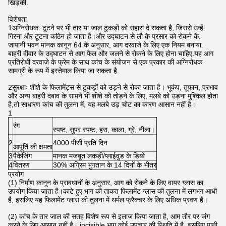
खिड़की.
विशेषता
1अग्निरोधक: टूटने पर भी तार या जाल टुकड़ों को सहारा दे सकता है, जिससे उन्हें
गिरना और टूटना कठिन हो जाता है।और उद्घाटन से लौ के प्रसार को रोकने के.
जापानी भवन मानक कानून 64 के अनुसार, आग दरवाजे के लिए एक नियम बनाया.
बाहरी दीवार के उद्घाटन से आग फैल और जलने से रोकने के लिए होना चाहिए.यह आग
प्रतिरोधी दरवाजे के फ्रेम के साथ कांच के संयोजन से एक प्रकार की अग्निरोधक
सामग्री के रूप में इस्तेमाल किया जा सकता है.
2सुरक्षाः शीशे के फिलामेंट्स से टुकड़ों को उड़ने से रोका जाता है। भूकंप, तूफान, प्रभाव
और अन्य बाहरी दबाव के सामने भी शीशे को तोड़ने के लिए, मलबे को उड़ना मुश्किल होता
है,तो साधारण कांच की तुलना में, यह मलबे उड़ चोट का कारण आसान नहीं है।
1
रंग
स्पष्ट, सुपर स्पष्ट, हरा, काला, ग्रे, नीला।
2
4000 पीसी प्रति दिन
आपूर्ति की क्षमता
3
पैकेजिंग
मानक मजबूत लकड़ी/प्लाईवुड के डिब्बे
4
वितरण
30% अग्रिम भुगतान के 14 दिनों के भीतर
प्रयोग
(1) निर्माण कानून के प्रावधानों के अनुसार, आग को रोकने के लिए वायर ग्लास का
उपयोग किया जाता है।काटे हुए भाग की ताकत फिलामेंट ग्लास की तुलना में लगभग आधी
है, इसलिए यह फिलामेंट ग्लास की तुलना में थर्मल फ्रैक्चर के लिए अधिक प्रवण है।
(2) कांच के तार जाल की सतह विशेष रूप से इलाज किया जाता है, आम तौर पर जंग
करने के लिए आसान नहीं है। incisible भाग कोई उपचार की स्थिति में है, इसलिए पानी