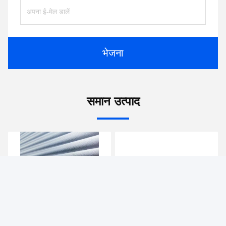
भेजना
समान उत्पाद
आइस फ्रॉस्ट एसिड एटेड टेम्पर्ड
पैदल मार्ग गैर फिसलने वाला ग्लास