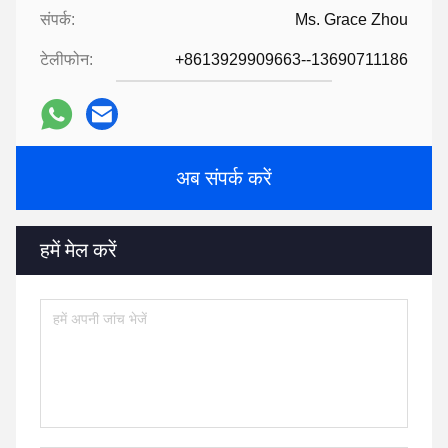
संपर्क:
Ms. Grace Zhou
टेलीफोन:
+8613929909663--13690711186
अब संपर्क करें
हमें मेल करें