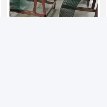
वीडियो
शीशी और फ्रीजर के लिए घुमावदार कम ई अछूता प्रबलित कठोर
ग्लास
सबसे अच्छी कीमत पाएं