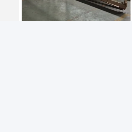
वीडियो
ढ़ी
अतिरिक्त बड़े आकार की इमारत टेम्पर्ड ग्लास लामिनेटेड दीवारें 8
मिमी मोटाई
सबसे अच्छी कीमत पाएं