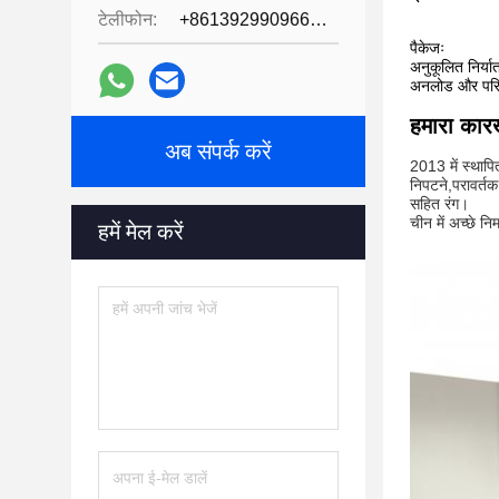
टेलीफोन:
+8613929909663--13690711186
पैकेजः
अनुकूलित निर्य
अनलोड और परिवह
हमारा कार
अब संपर्क करें
2013 में स्थापि
निपटने,परावर्तक 
सहित रंग।
चीन में अच्छे नि
हमें मेल करें