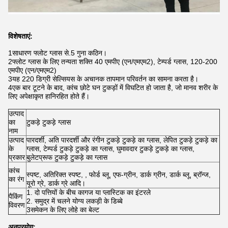
विशेषताएं:
1साधारण फ्लोट ग्लास से.5 गुना कठिन।
2फ्लोट ग्लास के लिए तन्यता शक्ति 40 एमपीए (एन/एमएम2), टेम्पर्ड ग्लास, 120-200
एमपीए (एन/एमएम2)
3यह 220 डिग्री सेल्सियस के अचानक तापमान परिवर्तन का सामना करता है।
4एक बार टूटने के बाद, कांच छोटे घन टुकड़ों में विघटित हो जाता है, जो मानव शरीर के
लिए अपेक्षाकृत हानिरहित होते हैं।
उत्पाद
का
टुकड़े टुकड़े ग्लास
नाम
उत्पाद
पारदर्शी, अति पारदर्शी और रंगीन टुकड़े टुकड़े का ग्लास, लेपित टुकड़े टुकड़े का
के
ग्लास, टेम्पर्ड टुकड़े टुकड़े का ग्लास, घुमावदार टुकड़े टुकड़े का ग्लास,
प्रकार
बुलेटप्रूफ टुकड़े टुकड़े का ग्लास
कांच
स्पष्ट, अतिरिक्त स्पष्ट, , फोर्ड ब्लू, एफ-ग्रीन, डार्क ग्रीन, डार्क ब्लू, ब्रॉन्ज,
का रंग
यूरो ग्रे, डार्क ग्रे आदि।
1. दो पत्तियों के बीच कागज या प्लास्टिक का इंटरले
पैकिंग
2. समुद्र में चलने योग्य लकड़ी के डिब्बे
विवरण
3समेकन के लिए लोहे का बेल्ट
अनुप्रयोग: