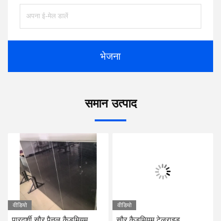
भेजना
समान उत्पाद
वीडियो
वीडियो
पारदर्शी सौर पैनल कैडमियम
सौर कैडमियम टेलुराइड