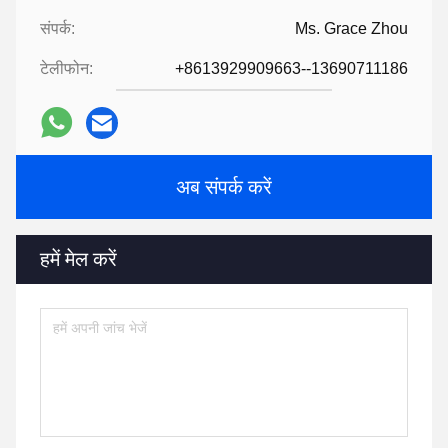
संपर्क:
Ms. Grace Zhou
टेलीफोन:
+8613929909663--13690711186
अब संपर्क करें
हमें मेल करें