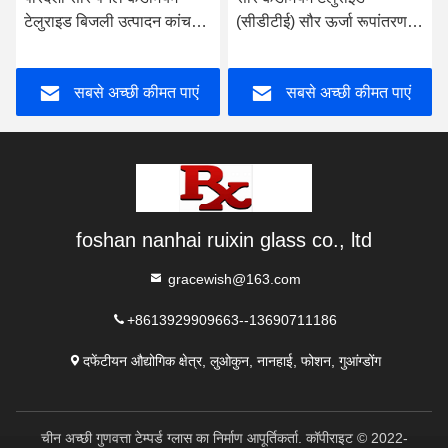
टेलुराइड बिजली उत्पादन कांच
(सीडीटीई) सौर ऊर्जा रूपांतरण के
वाणिज्यिक भवन निर्माण सामग्री
लिए अर्धचालक सामग्री के रूप में
फोटोवोल्टिक ग्लास
सबसे अच्छी कीमत पाएं
सबसे अच्छी कीमत पाएं
foshan nanhai ruixin glass co., ltd
gracewish@163.com
+8613929909663--13690711186
दफेंटीयन औद्योगिक क्षेत्र, लुओकुन, नानहाई, फोशन, गुआंग्डोंग
चीन अच्छी गुणवत्ता टेम्पर्ड ग्लास का निर्माण आपूर्तिकर्ता. कॉपीराइट © 2022-