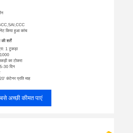
चीन
SGCC,SAI,CCC
िनेट किया हुआ कांच
ी शर्तें
रा: 1 टुकड़ा
-1000
लकड़ी का टोकरा
25-30 दिन
ी
 20' कंटेनर प्रति माह
बसे अच्छी कीमत पाएं