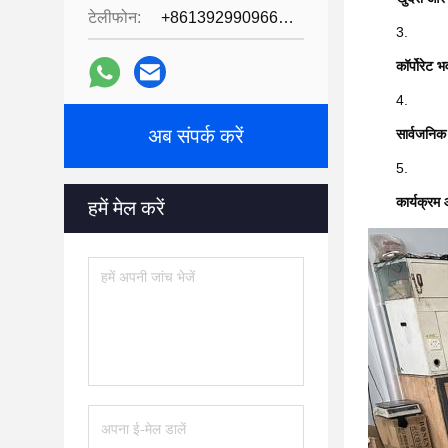
टेलीफोन:
+8613929909663--13690711186
कॉर्पोरेट 
अब संपर्क करें
सार्वजनिक
कार्यक्रम 
हमें मेल करें