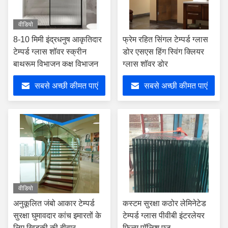
वीडियो
8-10 मिमी इंद्रधनुष आकृतिदार
फ्रेम रहित सिंगल टेम्पर्ड ग्लास
टेम्पर्ड ग्लास शॉवर स्क्रीन
डोर एसएस हिंग स्विंग क्लियर
बाथरूम विभाजन कक्ष विभाजन
ग्लास शॉवर डोर
सबसे अच्छी कीमत पाएं
सबसे अच्छी कीमत पाएं
वीडियो
अनुकूलित जंबो आकार टेम्पर्ड
कस्टम सुरक्षा कठोर लेमिनेटेड
सुरक्षा घुमावदार कांच इमारतों के
टेम्पर्ड ग्लास पीवीबी इंटरलेयर
लिए खिड़की की दीवार
फिल्म पॉलिश एज