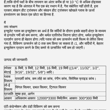
हैं,ताकि दोनों पक्षों के बीच तापमान का अंतर करीब हो या 10 °C से अधिक होइसका
कारण यह है कि अंतराल में गैस एक बंद स्थान में है, गैस संक्षेपित नहीं होती है, इस
प्रकार,संवहन हीट ट्रांसफर और संवहन हीट ट्रांसफर खोखले ग्लास के ऊर्जा
हस्तांतरण का केवल एक छोटा सा हिस्सा है.
मैं
ताप संरक्षण
इन्सुलेट ग्लास का इन्सुलेशन का अर्थ है कि सर्दियों के दौरान इसके बाहरी क्षेत्र के माध्यम
से इनडोर गर्मी को कम करना, और थर्मल प्रतिरोध जितना छोटा होगा, थर्मल इन्सुलेशन
प्रदर्शन उतना ही बेहतर होगा।यदि ग्लास को कम उत्सर्जन वाली फिल्म से लेपित किया
गया है, विकिरण उत्सर्जन को 0 तक कम किया जा सकता है।1, और सर्दियों में, बेहतर
इन्सुलेशन प्रदान करने के लिए कमरे से उत्सर्जित गर्मी कम हो जाएगी।
उत्पाद की जानकारीः
स्पेसर
6 मिमी, 9 मिमी, 12 मिमी, 16 मिमी, 19 मिमी ((1/4′', 11/32′', 1/2′',
मोटाई
9/16′', 19/32′', 5/8′') आदि।
ग्लास
पारदर्शी कांच, कम लोहे का कांच, रंगीन कांच, सिरेमिक फ्राइड कांच।
विकल्प
लो-ई
सिंगल सिल्वर, डबल सिल्वर, ट्रिपल सिल्वर
विकल्प
प्रजाति
शुष्क हवा, आर्गन
आकार
अधिकतम आकारः 12000*3300 मिमी/मिन. आकारः 300*300 मिमी
एंटी-कंडेन्सेशन और ठंडी विकिरण को कम करना