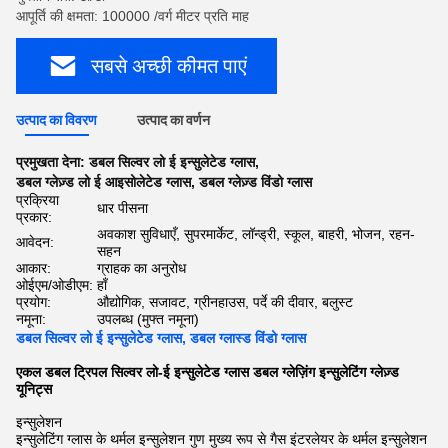
आपूर्ति की क्षमता: 100000 /वर्ग मीटर प्रति माह
सबसे अच्छी कीमत पाएं
उत्पाद का विवरण
उत्पाद का वर्णन
प्रमुखता देना:
डबल सिल्वर लो ई इन्सुलेटेड ग्लास
,
डबल ग्लेज़्ड लो ई आइसोलेटेड ग्लास
,
डबल ग्लेज़्ड विंडो ग्लास
प्रक्रिया
धार पीसना
प्रकार:
अवकाश सुविधाएँ, सुपरमार्केट, लॉन्ड्री, स्कूल, बाहरी, भोजन, रहन-
आवेदन:
सहन
आकार:
ग्राहक का अनुरोध
ओईएम/ओडीएम:
हाँ
प्रयोग:
औद्योगिक, सजावट, ग्रीनहाउस, पर्दे की दीवार, बलुस्ट
नमूना:
उपलब्ध (मुफ्त नमूना)
डबल सिल्वर लो ई इन्सुलेटेड ग्लास, डबल ग्लास्ड विंडो ग्लास
एकल डबल ट्रिपल सिल्वर लो-ई इन्सुलेटेड ग्लास डबल ग्लेज़िंग इन्सुलेटिंग ग्लेज़्ड
यूनिट्स
इन्सुलेशन
इन्सुलेटिंग ग्लास के थर्मल इन्सुलेशन गुण मुख्य रूप से गैस इंटरलेयर के थर्मल इन्सुलेशन