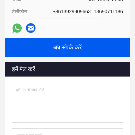
टेलीफोन:
+8613929909663--13690711186
अब संपर्क करें
हमें मेल करें