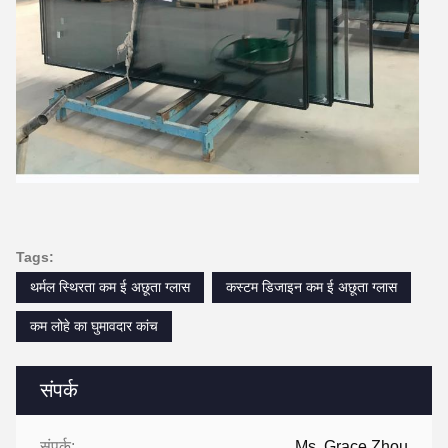
Tags:
थर्मल स्थिरता कम ई अछूता ग्लास
कस्टम डिजाइन कम ई अछूता ग्लास
कम लोहे का घुमावदार कांच
संपर्क
संपर्क:
Ms. Grace Zhou