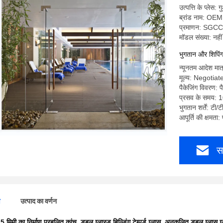
उत्पत्ति के प्लेस: ग
ब्रांड नाम: OEM
प्रमाणन: SGCC
मॉडल संख्या: नहीं
भुगतान और शिपिंग क
न्यूनतम आदेश मात्
मूल्य: Negotiat
पैकेजिंग विवरण: पै
प्रसव के समय: 
भुगतान शर्तें: टी/ट
आपूर्ति की क्षमता
स
ण
उत्पाद का वर्णन
5 मिमी का निर्माण प्रबलित कांच
,
डबल ग्लास्ड बिल्डिंग टेम्पर्ड ग्लास
,
अनुकूलित डबल ग्लास ग