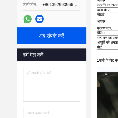
आकारः
टेलीफोन:
+8613929909663--13690711186
उत्पत्ति का स्था
कांच के रंग
मोटाई
आकार
प्रमाणपत्र:
पैकिंगः
अब संपर्क करें
उत्पादन का सम
आपूर्ति की क्षमता
पोर्ट
हमें मेल करें
1पानी के जेट क