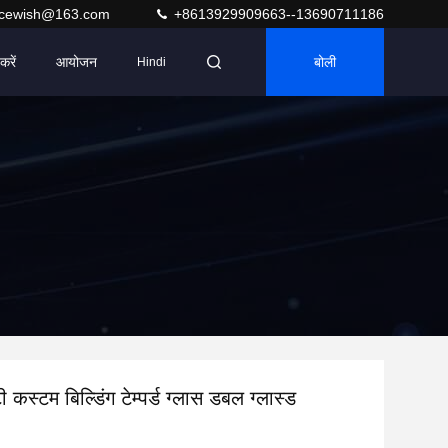
acewish@163.com
+8613929909663--13690711186
करें
आयोजन
बोली
Hindi
 कस्टम बिल्डिंग टेम्पर्ड ग्लास डबल ग्लास्ड