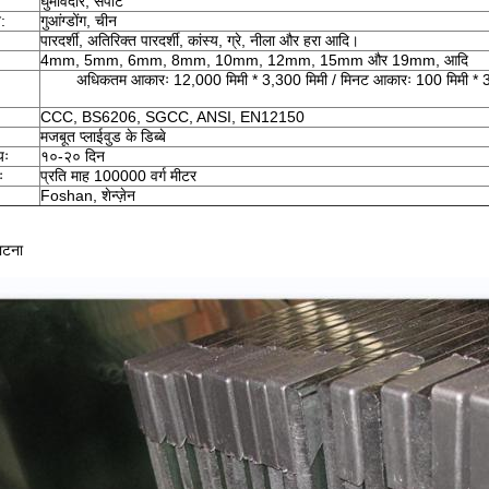
घुमावदार, सपाट
न:
गुआंग्डोंग, चीन
पारदर्शी, अतिरिक्त पारदर्शी, कांस्य, ग्रे, नीला और हरा आदि।
4mm, 5mm, 6mm, 8mm, 10mm, 12mm, 15mm और 19mm, आदि
अधिकतम आकारः 12,000 मिमी * 3,300 मिमी / मिनट आकारः 100 मिमी * 3
CCC, BS6206, SGCC, ANSI, EN12150
मजबूत प्लाईवुड के डिब्बे
यः
१०-२० दिन
ः
प्रति माह 100000 वर्ग मीटर
Foshan, शेन्ज़ेन
ाटना