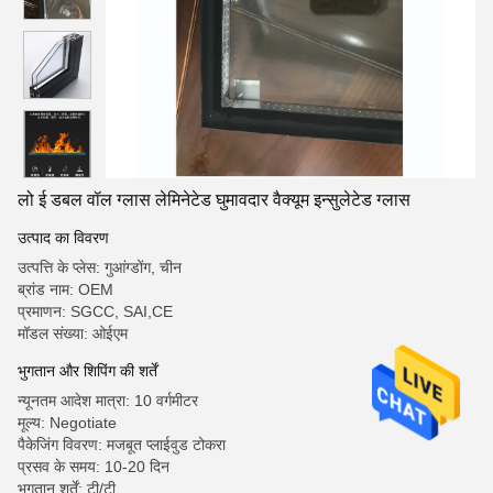
लो ई डबल वॉल ग्लास लेमिनेटेड घुमावदार वैक्यूम इन्सुलेटेड ग्लास
उत्पाद का विवरण
उत्पत्ति के प्लेस: गुआंग्डोंग, चीन
ब्रांड नाम: OEM
प्रमाणन: SGCC, SAI,CE
मॉडल संख्या: ओईएम
भुगतान और शिपिंग की शर्तें
न्यूनतम आदेश मात्रा: 10 वर्गमीटर
मूल्य: Negotiate
पैकेजिंग विवरण: मजबूत प्लाईवुड टोकरा
प्रसव के समय: 10-20 दिन
भुगतान शर्तें: टी/टी