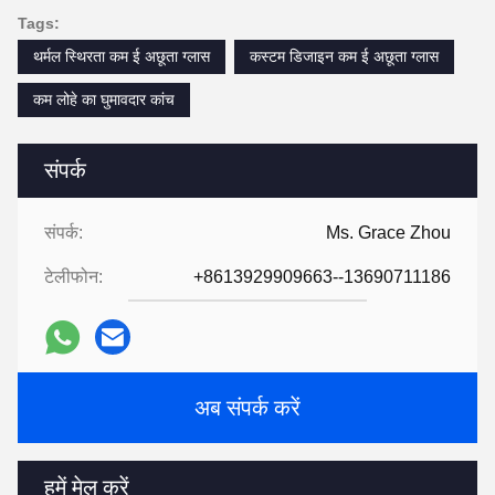
Tags:
थर्मल स्थिरता कम ई अछूता ग्लास
कस्टम डिजाइन कम ई अछूता ग्लास
कम लोहे का घुमावदार कांच
संपर्क
संपर्क:
Ms. Grace Zhou
टेलीफोन:
+8613929909663--13690711186
अब संपर्क करें
हमें मेल करें