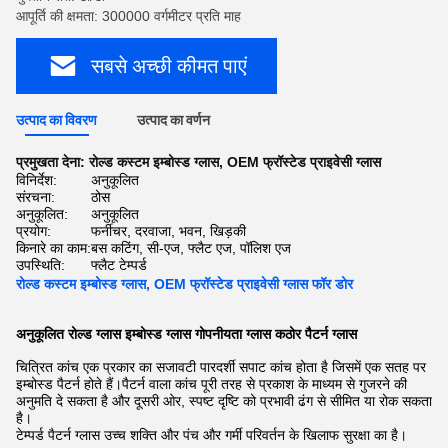
आपूर्ति की क्षमता: 300000 वर्गमीटर प्रति माह
सबसे अच्छी कीमत पाएं
उत्पाद का विवरण
उत्पाद का वर्णन
प्रमुखता देना:
रोल्ड कस्टम इम्बोस्ड ग्लास
,
OEM फ्रॉस्टेड प्राइवेसी ग्लास
विनिर्देश:
अनुकूलित
संरचना:
ठोस
अनुकूलित:
अनुकूलित
प्रयोग:
फर्नीचर, दरवाजा, भवन, खिड़की
किनारे का काम:
बस कटिंग, सी-एज, फ्लैट एज, पॉलिश एज
उपस्थिति:
फ्लैट टेम्पर्ड
रोल्ड कस्टम इम्बोस्ड ग्लास, OEM फ्रॉस्टेड प्राइवेसी ग्लास फॉर डोर
अनुकूलित रोल्ड ग्लास इम्बोस्ड ग्लास गोपनीयता ग्लास कठोर पैटर्न ग्लास
चित्रित कांच एक प्रकार का सजावटी पारदर्शी सपाट कांच होता है जिसमें एक सतह पर
इम्बोस्ड पैटर्न होते हैं।पैटर्न वाला कांच पूरी तरह से प्रकाश के माध्यम से गुजरने की
अनुमति दे सकता है और दूसरी ओर, स्पष्ट दृष्टि को प्रभावी ढंग से सीमित या रोक सकता
है।
टेम्पर्ड पैटर्न ग्लास उच्च शक्ति और पंच और गर्मी परिवर्तन के खिलाफ सुरक्षा का है।