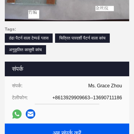
Tags:
ठंढा पैटर्न वाला टेम्पर्ड ग्लास
चित्रित पारदर्शी पैटर्न वाला कांच
अनुकूलित कासुमी कांच
संपर्क
संपर्क:
Ms. Grace Zhou
टेलीफोन:
+8613929909663--13690711186
अब संपर्क करें