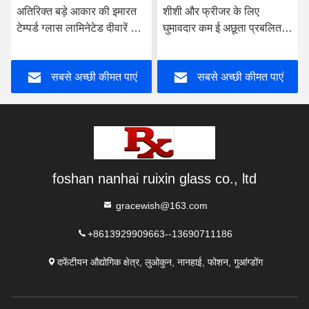
अतिरिक्त बड़े आकार की इमारत
शीशी और फ्रीजर के लिए
टेम्पर्ड ग्लास लामिनेटेड दीवारें 8
घुमावदार कम ई अछूता प्रबलित
मिमी मोटाई
कठोर ग्लास
सबसे अच्छी कीमत पाएं
सबसे अच्छी कीमत पाएं
foshan nanhai ruixin glass co., ltd
gracewish@163.com
+8613929909663--13690711186
दफेंटीयन औद्योगिक क्षेत्र, लुओकुन, नानहाई, फोशन, गुआंग्डोंग