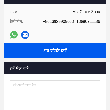
संपर्क:
Ms. Grace Zhou
टेलीफोन:
+8613929909663--13690711186
अब संपर्क करें
हमें मेल करें