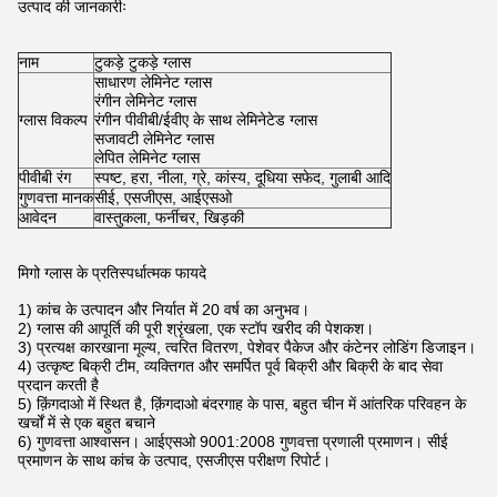
उत्पाद की जानकारीः
नाम
टुकड़े टुकड़े ग्लास
साधारण लेमिनेट ग्लास
रंगीन लेमिनेट ग्लास
ग्लास विकल्प
रंगीन पीवीबी/ईवीए के साथ लेमिनेटेड ग्लास
सजावटी लेमिनेट ग्लास
लेपित लेमिनेट ग्लास
पीवीबी रंग
स्पष्ट, हरा, नीला, ग्रे, कांस्य, दूधिया सफेद, गुलाबी आदि
गुणवत्ता मानक
सीई, एसजीएस, आईएसओ
आवेदन
वास्तुकला, फर्नीचर, खिड़की
मिगो ग्लास के प्रतिस्पर्धात्मक फायदे
1) कांच के उत्पादन और निर्यात में 20 वर्ष का अनुभव।
2) ग्लास की आपूर्ति की पूरी श्रृंखला, एक स्टॉप खरीद की पेशकश।
3) प्रत्यक्ष कारखाना मूल्य, त्वरित वितरण, पेशेवर पैकेज और कंटेनर लोडिंग डिजाइन।
4) उत्कृष्ट बिक्री टीम, व्यक्तिगत और समर्पित पूर्व बिक्री और बिक्री के बाद सेवा
प्रदान करती है
5) क़िंगदाओ में स्थित है, क़िंगदाओ बंदरगाह के पास, बहुत चीन में आंतरिक परिवहन के
खर्चों में से एक बहुत बचाने
6) गुणवत्ता आश्वासन। आईएसओ 9001:2008 गुणवत्ता प्रणाली प्रमाणन। सीई
प्रमाणन के साथ कांच के उत्पाद, एसजीएस परीक्षण रिपोर्ट।