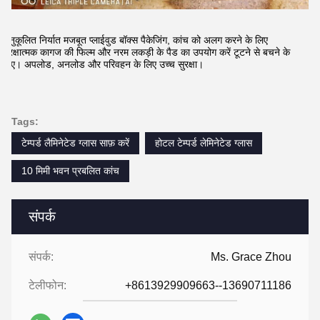
अनुकूलित निर्यात मजबूत प्लाईवुड बॉक्स पैकेजिंग, कांच को अलग करने के लिए
सुरक्षात्मक कागज की फिल्म और नरम लकड़ी के पैड का उपयोग करें टूटने से बचने के
लिए। अपलोड, अनलोड और परिवहन के लिए उच्च सुरक्षा।
Tags:
टेम्पर्ड लैमिनेटेड ग्लास साफ़ करें
होटल टेम्पर्ड लेमिनेटेड ग्लास
10 मिमी भवन प्रबलित कांच
संपर्क
संपर्क:
Ms. Grace Zhou
टेलीफोन:
+8613929909663--13690711186