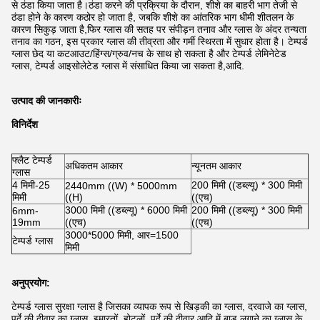
से ठंडा किया जाता है।ठंडा करने की प्रक्रिया के दौरान, शीशे का बाहरी भाग तेजी से
ठंडा होने के कारण कठोर हो जाता है, जबकि शीशे का आंतरिक भाग धीमी शीतलन के
कारण सिकुड़ जाता है,फिर ग्लास की सतह पर संपीड़न तनाव और ग्लास के अंदर तन्यता
तनाव का गठन, इस प्रकार ग्लास की तीव्रता और गर्मी स्थिरता में सुधार होता है। टेम्पर्ड
ग्लास छेद या कटआउट/हिंग्स/ग्रुव/नच के साथ हो सकता है और टेम्पर्ड लेमिनेटेड
ग्लास, टेम्पर्ड आइसोलेटेड ग्लास में संसाधित किया जा सकता है,आदि.
उत्पाद की जानकारीः
विनिर्देश
फ्लैट टेम्पर्ड
अधिकतम आकार
न्यूनतम आकार
ग्लास
4 मिमी-25
200 मिमी ((डब्ल्यू) * 300 मिमी
2440mm ((W) * 5000mm
मिमी
((H)
((एच)
3000 मिमी ((डब्ल्यू) * 6000 मिमी
200 मिमी ((डब्ल्यू) * 300 मिमी
6mm-
19mm
((एच)
((एच)
3000*5000 मिमी, आर=1500
टेम्पर्ड ग्लास
मिमी
अनुप्रयोग:
टेम्पर्ड ग्लास सुरक्षा ग्लास है जिसका व्यापक रूप से खिड़की का ग्लास, दरवाजे का ग्लास,
पर्दे की दीवार का ग्लास, इमारतों, होटलों, पर्दे की दीवार आदि में बाड़ लगाने का ग्लास के