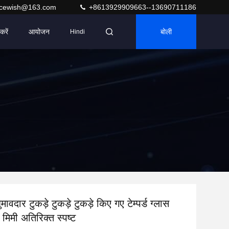
acewish@163.com
+8613929909663--13690711186
करें
आयोजन
बोली
Hindi
मावदार टुकड़े टुकड़े टुकड़े किए गए टेम्पर्ड ग्लास
मिमी अतिरिक्त स्पष्ट