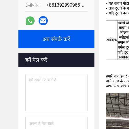
- यह समान मोटाई
टेलीफोन:
+8613929909663--13690711186
- ताप टूटने के 
- यदि टूटने का क
भवनों की 
-बाहरी 
- शोरूम,
-स्पोर्ट
अब संपर्क करें
आवेदनः
समान मो
थर्मल ट
यदि टूट 
उपभोक्त
हमें मेल करें
हमारे पास हमारे
वाले कांच के उत्
अगर आप कांच के ब