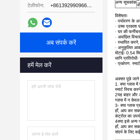
अन्य सूचकांक
ज
टेलीफोन:
+8613929909663--13690711186
विशेषताः
· पर्यावरण के 
· उच्च प्रकाश प
· घर की फर्नीचर
· अवांछित विचारो
अब संपर्क करें
· स्थापित करने
· अनुकूलित आक
मोटाईः 0.54 मि
ध्वनि प्रतिरोधी
· प्रक्षेपण. स्म
हमें मेल करें
अक्सर पूछे जाने 
1. क्या ग्लास मे
स्मार्ट स्विच क
2यह बाहर और अ
ग्लास में न केवल
3- क्या ग्लास प
हाँ, आप कर सकते
कंट्रोल का उपय
4क्या इसे अन्य 
हाँ, आप कर सकते
संदर्भ के लिए कई