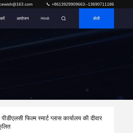
acewish@163.com
+8613929909663--13690711186
करें
आयोजन
बोली
Hindi
ंज पीडीएलसी फिल्म स्मार्ट ग्लास कार्यालय की दीवार
कूलित