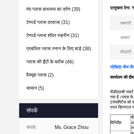
प्रमुखता देना:
ग
मंद ग्लास बाथरूम का दर्पण
(39)
टेम्पर्ड ग्लास दरवाजा
(31)
सामग्री:
टेम्पर्ड ग्लास शॉवर स्क्रीन
(31)
आकार:
प्रबलित ग्लास स्नान के लिए बाड़े
(38)
वीएलटी::
ग्लास की ईंटों के ब्लॉक
(46)
ग्रेडिएंट चेंज प
वैक्यूम ग्लास
(2)
कार्यालय की दीवार
सामान
(5)
पीडीएलसी स्मार्ट
गया है।ग्लास के 
ट्रांसमिटेंस क
तरल क्रिस्टल या
संपर्क
म
विनिर्देश
अ
संपर्क:
Ms. Grace Zhou
रं
का