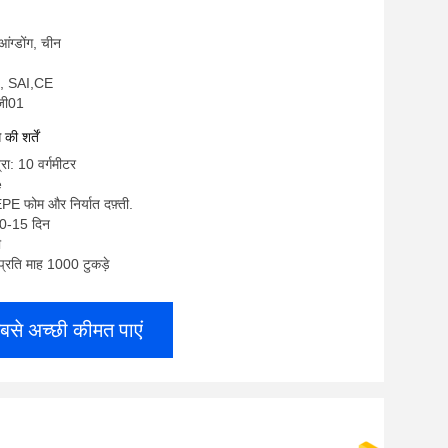
ुआंग्डोंग, चीन
, SAI,CE
सजी01
ी शर्तें
रा: 10 वर्गमीटर
e
EPE फोम और निर्यात दफ़्ती.
10-15 दिन
ी
: प्रति माह 1000 टुकड़े
बसे अच्छी कीमत पाएं