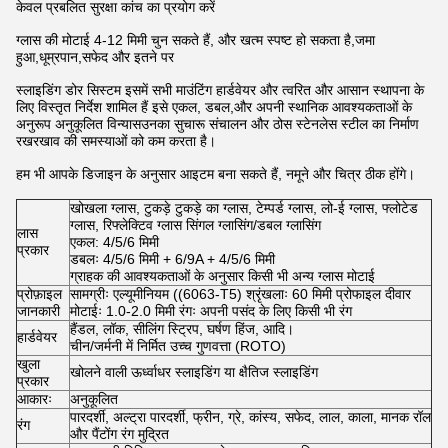
केवल प्रबलित सुरक्षा कांच का प्रयोग करें
ग्लास की मोटाई 4-12 मिमी चुन सकते हैं, और खत्म स्पष्ट हो सकता है,जमा
हुआ,धूम्रपान,सफेद और इतने पर
स्लाइडिंग डोर सिस्टम इसमें सभी माउंटिंग हार्डवेयर और त्वरित और आसान स्थापना के
लिए विस्तृत निर्देश शामिल हैं इसे एकल, डबल,और अपनी स्थानिक आवश्यकताओं के
अनुरूप अनुकूलित विन्यासउनका सुचारू संचालन और ठोस स्टेनलेस स्टील का निर्माण
रखरखाव की समस्याओं को कम करता है।
हम भी आपके डिजाइन के अनुसार आइटम बना सकते हैं, नमूने और चित्र ठीक होंगे।
खोखला ग्लास, टुकड़े टुकड़े का ग्लास, टेम्पर्ड ग्लास, लो-ई ग्लास, फ्लोटेड
ग्लास, रिफ्लेक्टिव ग्लास सिंगल ग्लासिंग/डबल ग्लासिंग
लास
एकल: 4/5/6 मिमी
प्रकार
डबलः 4/5/6 मिमी + 6/9A + 4/5/6 मिमी
ग्राहक की आवश्यकताओं के अनुसार किसी भी अन्य ग्लास मोटाई
प्रोफ़ाइल
सामग्रीः एल्यूमीनियम ((6063-T5) श्रृंखलाः 60 मिमी प्रोफाइल दीवार
जानकारी
मोटाईः 1.0-2.0 मिमी रंगः अपनी पसंद के लिए किसी भी रंग
हैंडल, लॉक, सीलिंग स्ट्रिप, घर्षण हिंज, आदि।
हार्डवेयर
चीन/जर्मनी में निर्मित उच्च गुणवत्ता (ROTO)
खुला
खोलने वाली ऊर्ध्वाधर स्लाइडिंग या क्षैतिज स्लाइडिंग
प्रकार
आकारः
अनुकूलित
पारदर्शी, अल्ट्रा पारदर्शी, फ्रीन, ग्रे, कांस्य, सफेद, लाल, काला, मानक रॉल
रंग
और पैंटोंग रंग मुद्रित