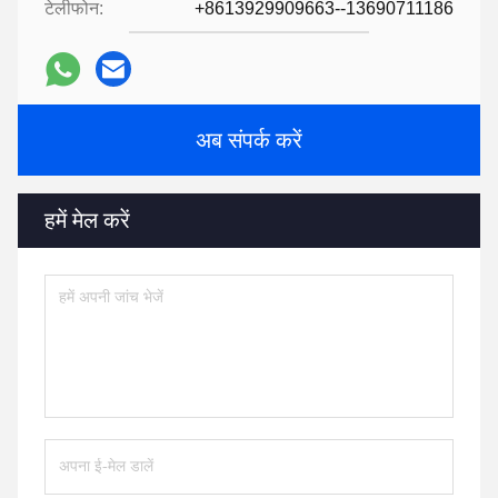
टेलीफोन:
+8613929909663--13690711186
अब संपर्क करें
हमें मेल करें