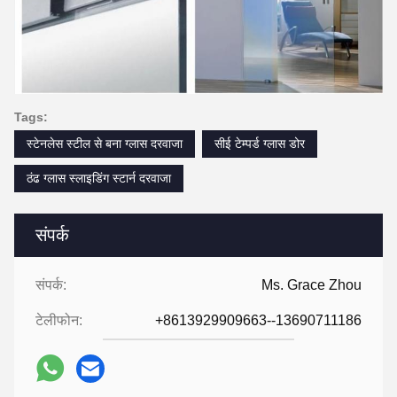
Tags:
स्टेनलेस स्टील से बना ग्लास दरवाजा
सीई टेम्पर्ड ग्लास डोर
ठंढ ग्लास स्लाइडिंग स्टार्न दरवाजा
संपर्क
संपर्क:
Ms. Grace Zhou
टेलीफोन:
+8613929909663--13690711186