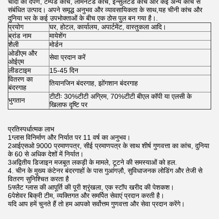
चांदी का दर्पण, टेम्पर्ड कांच, लेमिनेटेड कांच, इन्सुलेटेड कांच और कई अन्य कांच से
संबंधित उत्पाद। अपने समृद्ध अनुभव और व्यावसायिकता के साथ,यह चीनी कांच और
दुनिया भर के कई उपभोक्ताओं के बीच एक ठोस पुल बन गया है।.
प्रयोग
घर, होटल, कार्यालय, अपार्टमेंट, वास्तुकला आदि।
ब्रांड नाम
मायेशेंग
शैली
मोर्डन
ओडीएम और
सेवा प्रदान करें
ओईएम
लीडटाइम
15-45 दिन
वितरण का
तियानजिन बंदरगाह, झोंगशान बंदरगाह
बंदरगाह
टीटीः 30%टीटी अग्रिम, 70%टीटी बीएल कॉपी या एलसी के
भुगतान
खिलाफ दृष्टि पर
प्रतिस्पर्धात्मक लाभ
1ग्लास विनिर्माण और निर्यात पर 11 वर्ष का अनुभव।
2आईएसओ 9000 प्रमाणपत्र, सीई प्रमाणपत्र के साथ शीर्ष गुणवत्ता का कांच, दुनिया
के 60 से अधिक देशों में निर्यात।
3अद्वितीय डिजाइन मजबूत लकड़ी के मामले, टूटने की समस्याओं को हल.
4. चीन के मुख्य कंटेनर बंदरगाहों के पास गुआंगज़ौ, सुविधाजनक लोडिंग और तेजी से
वितरण सुनिश्चित करता है
5फ्लैट ग्लास की आपूर्ति की पूरी श्रृंखला, एक स्टॉप खरीद की पेशकश।
6पेशेवर बिक्री टीम, व्यक्तिगत और समर्पित सेवाएं प्रदान करती है।
यदि आप हमें चुनते हैं तो हम आपको सर्वोत्तम गुणवत्ता और सेवा प्रदान करेंगे।