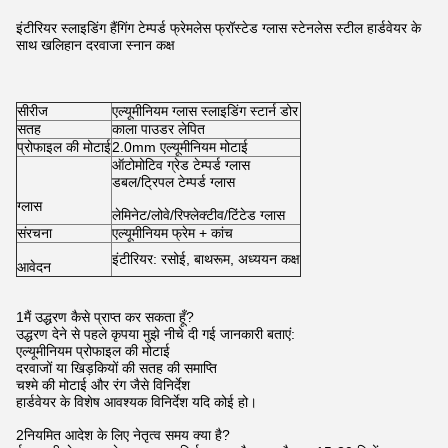
इंटीरियर स्लाइडिंग हैंगिंग टेम्पर्ड फ्रेमलेस फ्रॉस्टेड ग्लास स्टेनलेस स्टील हार्डवेयर के
साथ खलिहान दरवाजा स्नान कक्ष
सीरीज
एल्यूमीनियम ग्लास स्लाइडिंग स्टार्न डोर
सतह
काला पाउडर लेपित
प्रोफाइल की मोटाई
2.0mm एल्यूमीनियम मोटाई
ऑटोमोटिव ग्रेड टेम्पर्ड ग्लास
डबल/ट्रिपल टेम्पर्ड ग्लास
ग्लास
लेमिनेट/लोवे/रिफ्लेक्टीव/टिंटेड ग्लास
संरचना
एल्यूमीनियम फ्रेम + कांच
इंटीरियर: रसोई, बाथरूम, अध्ययन कक्ष
आवेदन
1मैं उद्धरण कैसे प्राप्त कर सकता हूँ?
उद्धरण देने से पहले कृपया मुझे नीचे दी गई जानकारी बताएं:
एल्यूमीनियम प्रोफाइल की मोटाई
दरवाजों या खिड़कियों की सतह की समाप्ति
चश्मे की मोटाई और रंग जैसे विनिर्देश
हार्डवेयर के विशेष आवश्यक विनिर्देश यदि कोई हो।
2नियमित आदेश के लिए नेतृत्व समय क्या है?