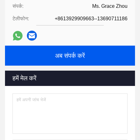
संपर्क:
Ms. Grace Zhou
टेलीफोन:
+8613929909663--13690711186
अब संपर्क करें
हमें मेल करें