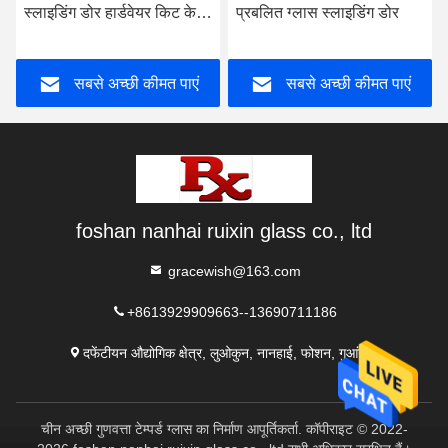
स्लाइडिंग डोर हार्डवेयर किट के
प्रबलित ग्लास स्लाइडिंग डोर
साथ प्रीमड स्टार्न
सबसे अच्छी कीमत पाएं
सबसे अच्छी कीमत पाएं
foshan nanhai ruixin glass co., ltd
gracewish@163.com
+8613929909663--13690711186
दफेंटीयन औद्योगिक क्षेत्र, लुओकुन, नानहाई, फोशन, गुआंग्डोंग
चीन अच्छी गुणवत्ता टेम्पर्ड ग्लास का निर्माण आपूर्तिकर्ता. कॉपीराइट © 2022-