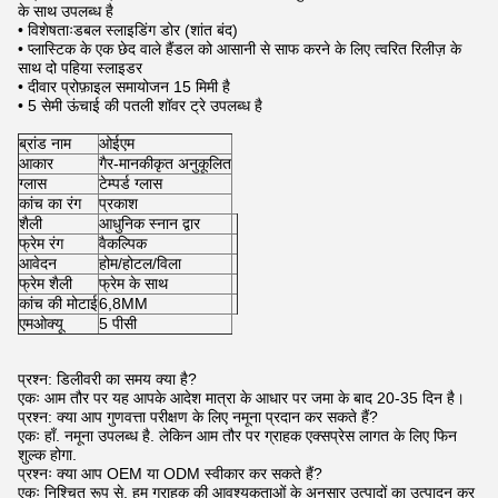
के साथ उपलब्ध है
• विशेषताःडबल स्लाइडिंग डोर (शांत बंद)
• प्लास्टिक के एक छेद वाले हैंडल को आसानी से साफ करने के लिए त्वरित रिलीज़ के
साथ दो पहिया स्लाइडर
• दीवार प्रोफ़ाइल समायोजन 15 मिमी है
• 5 सेमी ऊंचाई की पतली शॉवर ट्रे उपलब्ध है
ब्रांड नाम
ओईएम
आकार
गैर-मानकीकृत अनुकूलित
ग्लास
टेम्पर्ड ग्लास
कांच का रंग
प्रकाश
शैली
आधुनिक स्नान द्वार
फ्रेम रंग
वैकल्पिक
आवेदन
होम/होटल/विला
फ्रेम शैली
फ्रेम के साथ
कांच की मोटाई
6,8MM
एमओक्यू
5 पीसी
प्रश्न: डिलीवरी का समय क्या है?
एकः आम तौर पर यह आपके आदेश मात्रा के आधार पर जमा के बाद 20-35 दिन है।
प्रश्न: क्या आप गुणवत्ता परीक्षण के लिए नमूना प्रदान कर सकते हैं?
एकः हाँ. नमूना उपलब्ध है. लेकिन आम तौर पर ग्राहक एक्सप्रेस लागत के लिए फिन
शुल्क होगा.
प्रश्नः क्या आप OEM या ODM स्वीकार कर सकते हैं?
एकः निश्चित रूप से, हम ग्राहक की आवश्यकताओं के अनुसार उत्पादों का उत्पादन कर