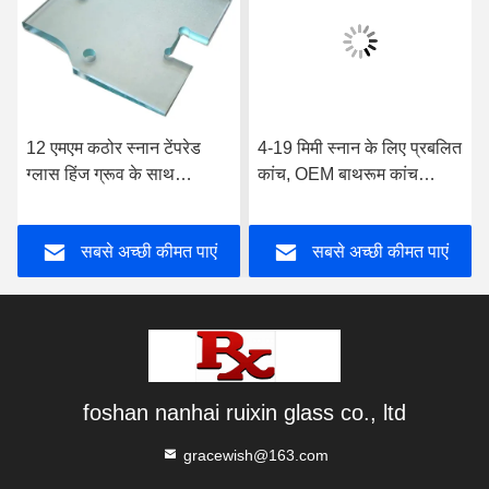
12 एमएम कठोर स्नान टेंपरेड
4-19 मिमी स्नान के लिए प्रबलित
ग्लास हिंज ग्रूव के साथ
कांच, OEM बाथरूम कांच
पॉलिशिंग
दरवाजा उच्च शक्ति
सबसे अच्छी कीमत पाएं
सबसे अच्छी कीमत पाएं
foshan nanhai ruixin glass co., ltd
gracewish@163.com