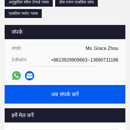
अनुकूलित शॉवर टेम्पर्ड ग्लास
ठोस स्नान प्रबलित कांच
प्रबलित फ्लोट ग्लास
संपर्क
संपर्क:
Ms. Grace Zhou
टेलीफोन:
+8613929909663--13690711186
अब संपर्क करें
हमें मेल करें