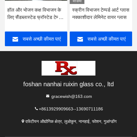
वीडियो
हॉल और भोजन कक्ष विभाजन के
स्क्रीन विभाजन टेम्पर्ड आर्ट ग्लास
लिए सैंडब्लास्टेड फ्रॉस्टेड टेम्पर्ड
नक्काशीदार लेमिनेट वायर ग्लास
ग्लास
सबसे अच्छी कीमत पाएं
सबसे अच्छी कीमत पाएं
foshan nanhai ruixin glass co., ltd
gracewish@163.com
+8613929909663--13690711186
दफेंटीयन औद्योगिक क्षेत्र, लुओकुन, नानहाई, फोशन, गुआंग्डोंग