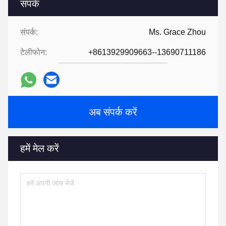
संपर्क
संपर्क:
Ms. Grace Zhou
टेलीफोन:
+8613929909663--13690711186
अब संपर्क करें
हमें मेल करें