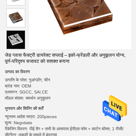
जेड ग्लास फैक्ट्री डायरेक्ट सप्लाई – इको-फ्रेंडली और अनुकूलन योग्य,
पूर्ण-परिदृश्य सजावट को सशक्त बनाना
उत्पाद का विवरण
उत्पत्ति के प्लेस: गुआंग्डोंग, चीन
ब्रांड नाम: OEM
प्रमाणन: SGCC, SAI,CE
मॉडल संख्या: समर्थन अनुकूलन
भुगतान और शिपिंग की शर्तें
न्यूनतम आदेश मात्रा: 200pieces
मूल्य: Negotiate
पैकेजिंग विवरण: पीई बैग + सभी के आसपास ईपीएस फोम + कार्टन बॉक्स, 1 पीसी/
सीटीएन; लकड़ी के मामले में बंदरगाह