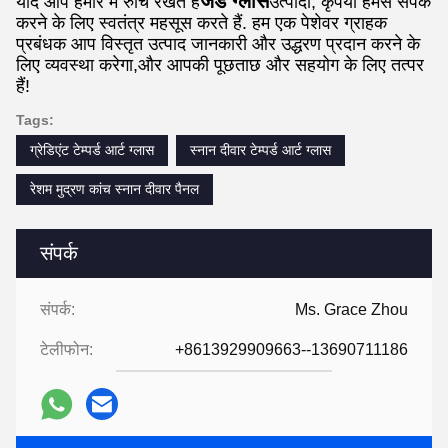
जेड ग्लास
यदि आप हमारे में रुचि रखते हैं
उत्पादों, कृपया हमसे संपर्क
करने के लिए स्वतंत्र महसूस करते हैं. हम एक पेशेवर ग्राहक
प्रबंधक आप विस्तृत उत्पाद जानकारी और उद्धरण प्रदान करने के
लिए व्यवस्था करेगा,और आपकी पूछताछ और सहयोग के लिए तत्पर
हैं!
Tags:
ग्रेडिएंट टेम्पर्ड आर्ट ग्लास
स्नान दीवार टेम्पर्ड आर्ट ग्लास
रेशम मुद्रण कांच स्नान दीवार पैनल
संपर्क
संपर्क:
Ms. Grace Zhou
टेलीफोन:
+8613929909663--13690711186