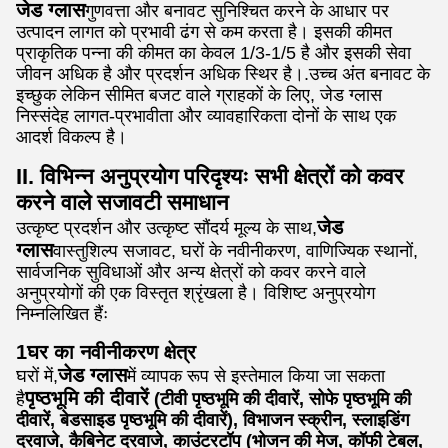
जेड ग्लास
गुणवत्ता और बनावट सुनिश्चित करने के आधार पर
उत्पादन लागत को प्रभावी ढंग से कम करता है। इसकी कीमत
प्राकृतिक पन्ना की कीमत का केवल 1/3-1/5 है और इसकी सेवा
जीवन अधिक है और प्रदर्शन अधिक स्थिर है।.उच्च अंत बनावट के
इच्छुक लेकिन सीमित बजट वाले ग्राहकों के लिए, जेड ग्लास
निस्संदेह लागत-प्रभावीता और व्यावहारिकता दोनों के साथ एक
आदर्श विकल्प है।
II. विभिन्न अनुप्रयोग परिदृश्यः सभी क्षेत्रों को कवर
करने वाले सजावटी समाधान
जेड
उत्कृष्ट प्रदर्शन और उत्कृष्ट सौंदर्य मूल्य के साथ,
ग्लास
वास्तुशिल्प सजावट, घरों के नवीनीकरण, वाणिज्यिक स्थानों,
सार्वजनिक सुविधाओं और अन्य क्षेत्रों को कवर करने वाले
अनुप्रयोगों की एक विस्तृत श्रृंखला है। विशिष्ट अनुप्रयोग
निम्नलिखित हैंः
1घर का नवीनीकरण क्षेत्र
जेड ग्लास
घरों में,
में व्यापक रूप से इस्तेमाल किया जा सकता
पृष्ठभूमि की दीवारें
है
(टीवी पृष्ठभूमि की दीवारें, सोफे पृष्ठभूमि की
दीवारें, बेडसाइड पृष्ठभूमि की दीवारें), विभाजन स्क्रीन, स्लाइडिंग
दरवाजे, कैबिनेट दरवाजे, काउंटरटॉप (भोजन की मेज, कॉफी टेबल,