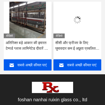
वीडियो
वीडियो
अतिरिक्त बड़े आकार की इमारत
शीशी और फ्रीजर के लिए
टेम्पर्ड ग्लास लामिनेटेड दीवारें 8
घुमावदार कम ई अछूता प्रबलित
मिमी मोटाई
कठोर ग्लास
सबसे अच्छी कीमत पाएं
सबसे अच्छी कीमत पाएं
foshan nanhai ruixin glass co., ltd