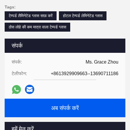
Tags:
टेम्पर्ड लैमिनेटेड ग्लास साफ़ करें
होटल टेम्पर्ड लेमिनेटेड ग्लास
ठोस लोहे की कम मात्रा वाला टेम्पर्ड ग्लास
संपर्क
संपर्क:
Ms. Grace Zhou
टेलीफोन:
+8613929909663--13690711186
अब संपर्क करें
हमें मेल करें