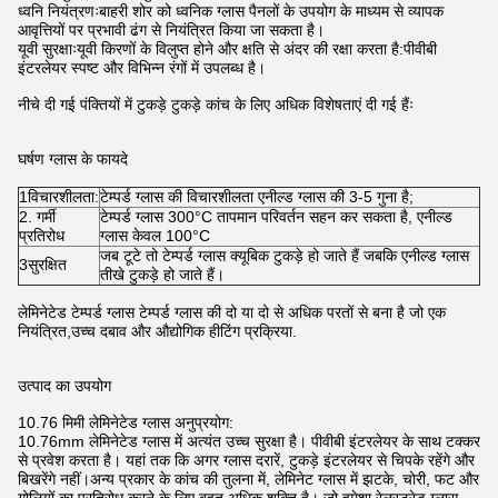
ध्वनि नियंत्रणःबाहरी शोर को ध्वनिक ग्लास पैनलों के उपयोग के माध्यम से व्यापक
आवृत्तियों पर प्रभावी ढंग से नियंत्रित किया जा सकता है।
यूवी सुरक्षाःयूवी किरणों के विलुप्त होने और क्षति से अंदर की रक्षा करता है:पीवीबी
इंटरलेयर स्पष्ट और विभिन्न रंगों में उपलब्ध है।
नीचे दी गई पंक्तियों में टुकड़े टुकड़े कांच के लिए अधिक विशेषताएं दी गई हैंः
घर्षण ग्लास के फायदे
1विचारशीलता:
टेम्पर्ड ग्लास की विचारशीलता एनील्ड ग्लास की 3-5 गुना है;
2. गर्मी
टेम्पर्ड ग्लास 300°C तापमान परिवर्तन सहन कर सकता है, एनील्ड
प्रतिरोध
ग्लास केवल 100°C
जब टूटे तो टेम्पर्ड ग्लास क्यूबिक टुकड़े हो जाते हैं जबकि एनील्ड ग्लास
3सुरक्षित
तीखे टुकड़े हो जाते हैं।
लेमिनेटेड टेम्पर्ड ग्लास टेम्पर्ड ग्लास की दो या दो से अधिक परतों से बना है जो एक
नियंत्रित,उच्च दबाव और औद्योगिक हीटिंग प्रक्रिया.
उत्पाद का उपयोग
10.76 मिमी लेमिनेटेड ग्लास अनुप्रयोग:
10.76mm लेमिनेटेड ग्लास में अत्यंत उच्च सुरक्षा है। पीवीबी इंटरलेयर के साथ टक्कर
से प्रवेश करता है। यहां तक कि अगर ग्लास दरारें, टुकड़े इंटरलेयर से चिपके रहेंगे और
बिखरेंगे नहीं।अन्य प्रकार के कांच की तुलना में, लेमिनेट ग्लास में झटके, चोरी, फट और