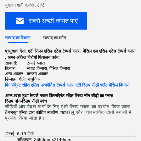
भुगतान शर्तें: एल/सी, टी/टी
सबसे अच्छी कीमत पाएं
उत्पाद का विवरण
उत्पाद का वर्णन
प्रमुखता देना:
एंटी स्लिप एसिड एटेड टेम्पर्ड ग्लास
,
पेंसिल एज एसिड एटेड टेम्पर्ड ग्लास
,
अम्ल-अंकित विरोधी फिसलन कांच
सामग्री:
टेम्पर्ड ग्लास
किनारा:
सपाट किनारा, पेंसिल किनारा
अन्य आकार:
कस्टम आकार
डिजाइन शैली:
आधुनिक
फिंगरप्रिंट रहित एसिड उत्कीर्णित टेम्पर्ड ग्लास एंटी स्लिप सीढ़ी फ्लैट पेंसिल किनारा
अम्ल-खड़ा हुआ टेम्पर्ड ग्लास फिंगरप्रिंट रहित स्लिप नॉन सीढ़ी का ग्लास
स्लिप नॉन-स्लिप सीढ़ी कांच
सीढ़ियों और पैदल मार्गों के लिए एंटी स्लिप ग्लास का प्रयोग किया जाता
है
घरेलू और व्यावसायिक दोनों स्थानों में
मजबूत एसिड द्वारा कोटिंग उत्कीर्ण. यह
प्रयोग किया जाता है।
मोटाई
6-19 मिमी
अधिकतमः 3660mmx2140mm