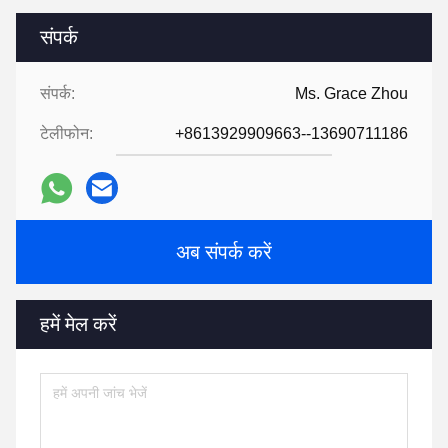
संपर्क
संपर्क:
Ms. Grace Zhou
टेलीफोन:
+8613929909663--13690711186
अब संपर्क करें
हमें मेल करें