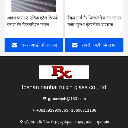
आइस फ्रॉस्ट एसिड एटेड टेम्पर्ड
पैदल मार्ग गैर फिसलने वाला ग्लास
ग्लास गैर फिंगरप्रिंट ग्लास
उच्च सुरक्षा इंटरलेयर संरचना
कार्यालय संलग्नक के लिए
मंजिल के लिए
सबसे अच्छी कीमत पाएं
सबसे अच्छी कीमत पाएं
foshan nanhai ruixin glass co., ltd
gracewish@163.com
+8613929909663--13690711186
दफेंटीयन औद्योगिक क्षेत्र, लुओकुन, नानहाई, फोशन, गुआंग्डोंग