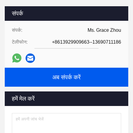
संपर्क
संपर्क:
Ms. Grace Zhou
टेलीफोन:
+8613929909663--13690711186
अब संपर्क करें
हमें मेल करें