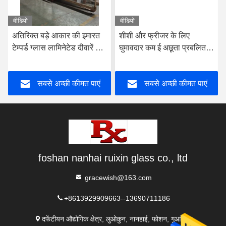
वीडियो
वीडियो
अतिरिक्त बड़े आकार की इमारत
शीशी और फ्रीजर के लिए
टेम्पर्ड ग्लास लामिनेटेड दीवारें 8
घुमावदार कम ई अछूता प्रबलित
मिमी मोटाई
कठोर ग्लास
सबसे अच्छी कीमत पाएं
सबसे अच्छी कीमत पाएं
foshan nanhai ruixin glass co., ltd
gracewish@163.com
+8613929909663--13690711186
दफेंटीयन औद्योगिक क्षेत्र, लुओकुन, नानहाई, फोशन, गुआंग्डोंग