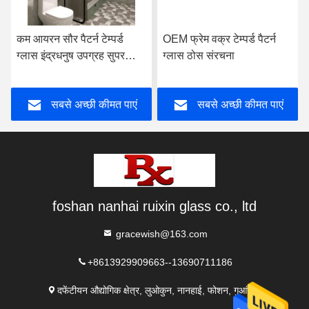
कम आयरन सौर पैटर्न टेम्पर्ड
OEM फ्रेम वक्र टेम्पर्ड पैटर्न
ग्लास इंद्रधनुष उपग्रह सुपर
ग्लास ठोस संरचना
सफेद
सबसे अच्छी कीमत पाएं
सबसे अच्छी कीमत पाएं
foshan nanhai ruixin glass co., ltd
gracewish@163.com
+8613929909663--13690711186
दफेंटीयन औद्योगिक क्षेत्र, लुओकुन, नानहाई, फोशन, गुआंग्डोंग