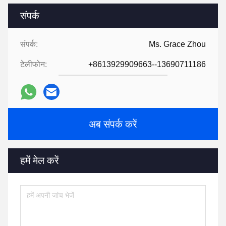
संपर्क
संपर्क:
Ms. Grace Zhou
टेलीफोन:
+8613929909663--13690711186
अब संपर्क करें
हमें मेल करें