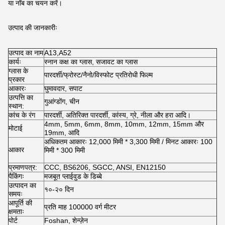
या नॉब का चयन करें।
उत्पाद की जानकारीः
उत्पाद का नाम
A13,A52
कार्यः
स्नान कक्ष का ग्लास, सजावट का ग्लास
ग्लास के
पारदर्शी/फ्रोस्ट/नैनो/विस्फोट प्रतिरोधी फिल्म
प्रकार
आकारः
घुमावदार, सपाट
उत्पत्ति का
गुआंग्डोंग, चीन
स्थान:
कांच के रंग
पारदर्शी, अतिरिक्त पारदर्शी, कांस्य, ग्रे, नीला और हरा आदि।
4mm, 5mm, 6mm, 8mm, 10mm, 12mm, 15mm और
मोटाई
19mm, आदि
अधिकतम आकारः 12,000 मिमी * 3,300 मिमी / मिनट आकारः 100
आकार
मिमी * 300 मिमी
प्रमाणपत्र:
CCC, BS6206, SGCC, ANSI, EN12150
पैकिंगः
मजबूत प्लाईवुड के डिब्बे
उत्पादन का
१०-२० दिन
समयः
आपूर्ति की
प्रति माह 100000 वर्ग मीटर
क्षमताः
पोर्ट
Foshan, शेन्ज़ेन