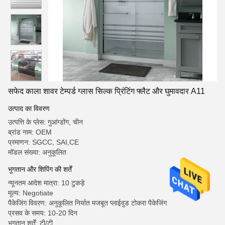
सफेद काला शावर टेम्पर्ड ग्लास सिल्क प्रिंटिंग फ्लैट और घुमावदार A11
उत्पाद का विवरण
उत्पत्ति के प्लेस: गुआंग्डोंग, चीन
ब्रांड नाम: OEM
प्रमाणन: SGCC, SAI,CE
मॉडल संख्या: अनुकूलित
भुगतान और शिपिंग की शर्तें
न्यूनतम आदेश मात्रा: 10 टुकड़े
मूल्य: Negotiate
पैकेजिंग विवरण: अनुकूलित निर्यात मजबूत प्लाईवुड टोकरा पैकेजिंग
प्रसव के समय: 10-20 दिन
भुगतान शर्तें: टी/टी