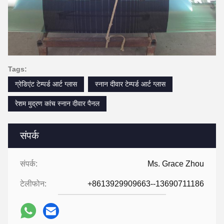
Tags:
ग्रेडिएंट टेम्पर्ड आर्ट ग्लास
स्नान दीवार टेम्पर्ड आर्ट ग्लास
रेशम मुद्रण कांच स्नान दीवार पैनल
संपर्क
संपर्क:
Ms. Grace Zhou
टेलीफोन:
+8613929909663--13690711186