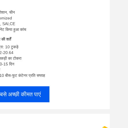
 फोशान, चीन
stomized
, SAI,CE
िनेट किया हुआ कांच
ी शर्तें
रा: 10 टुकड़े
32-20.64
लकड़ी का टोकरा
10-15 दिन
ी
: 10 बीस-फुट कंटेनर प्रति सप्ताह
बसे अच्छी कीमत पाएं