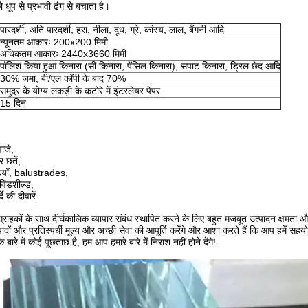
ो धूप से प्रभावी ढंग से बचाता है।
पारदर्शी, अति पारदर्शी, हरा, नीला, दूध, ग्रे, कांस्य, लाल, बैंगनी आदि
न्यूनतम आकारः 200x200 मिमी
अधिकतम आकारः 2440x3660 मिमी
पॉलिश किया हुआ किनारा (सी किनारा, पेंसिल किनारा), सपाट किनारा, ड्रिल छेद आदि
30% जमा, बी/एल कॉपी के बाद 70%
समुद्र के योग्य लकड़ी के कटोरे में इंटरलेयर पेपर
15 दिन
ाजे,
 छतें,
़ियाँ, balustrades,
िंडशील्ड,
े की दीवारें
 ग्राहकों के साथ दीर्घकालिक व्यापार संबंध स्थापित करने के लिए बहुत मजबूत उत्पादन क्षमता 
पादों और प्रतिस्पर्धी मूल्य और अच्छी सेवा की आपूर्ति करेंगे और आशा करते हैं कि आप हमें सहय
ारे में कोई पूछताछ है, हम आप हमारे बारे में निराश नहीं होने देंगे!