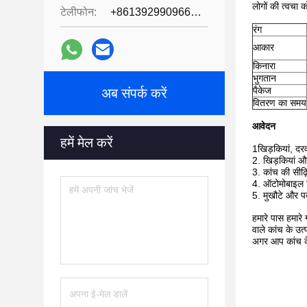
लोगों की त्वचा क
टेलीफोन:
+8613929909663--13690711186
रंग
आकार
किनारा
भुगतान
पैकेज
अब संपर्क करें
वितरण का समय
आवेदन
हमें मेल करें
1खिड़कियां, दरव
2. खिड़कियां और
3. कांच की सीढ
4. ऑटोमोबाइल व
5. मुखौटे और पर्द
हमारे पास हमारे
वाले कांच के उत्
अगर आप कांच के ब