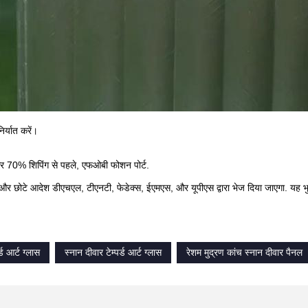
िर्यात करें।
70% शिपिंग से पहले, एफओबी फोशन पोर्ट.
र छोटे आदेश डीएचएल, टीएनटी, फेडेक्स, ईएमएस, और यूपीएस द्वारा भेज दिया जाएगा. यह भुगता
र्ड आर्ट ग्लास
स्नान दीवार टेम्पर्ड आर्ट ग्लास
रेशम मुद्रण कांच स्नान दीवार पैनल