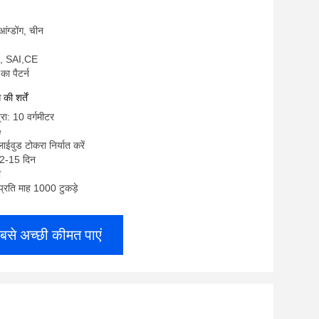
ुआंग्डोंग, चीन
, SAI,CE
का पैटर्न
ी शर्तें
रा: 10 वर्गमीटर
e
लाईवुड टोकरा निर्यात करें
12-15 दिन
ी
: प्रति माह 1000 टुकड़े
बसे अच्छी कीमत पाएं