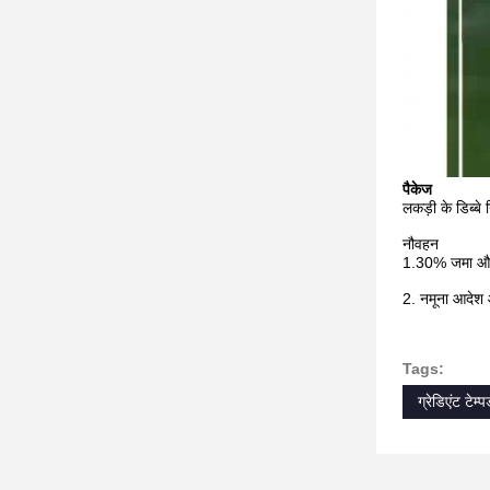
पैकेज
लकड़ी के डिब्बे न
नौवहन
1.30% जमा और 
2. नमूना आदेश औ
Tags:
ग्रेडिएंट टेम्प