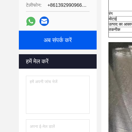
टेलीफोन:
+8613929909663--13690711186
रंग
मोटाई
उत्पाद का आका
तकनीक
अब संपर्क करें
हमें मेल करें