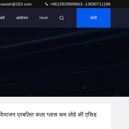
acewish@163.com
+8613929909663--13690711186
करें
आयोजन
बोली
Hindi
 विभाजन प्रबलित कला ग्लास कम लोहे की एसिड