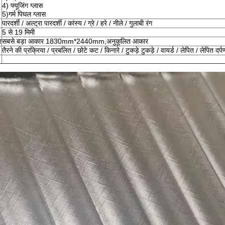
4) फ्यूजिंग ग्लास
5)गर्म पिघल ग्लास
पारदर्शी / अल्ट्रा पारदर्शी / कांस्य / ग्रे / हरे / नीले / गुलाबी रंग
5 से 19 मिमी
र
सबसे बड़ा आकार 1830mm*2440mm,अनुकूलित आकार
तैरने की प्रक्रिया / प्रबलित / छोटे कट / किनारे / टुकड़े टुकड़े / वायर्ड / लेपित / लेपित दर्प