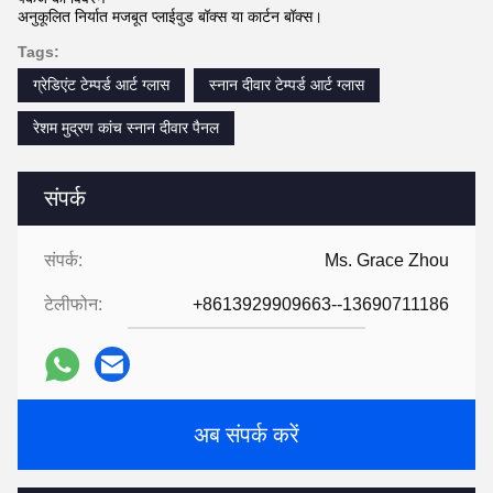
अनुकूलित निर्यात मजबूत प्लाईवुड बॉक्स या कार्टन बॉक्स।
Tags:
ग्रेडिएंट टेम्पर्ड आर्ट ग्लास
स्नान दीवार टेम्पर्ड आर्ट ग्लास
रेशम मुद्रण कांच स्नान दीवार पैनल
संपर्क
संपर्क:
Ms. Grace Zhou
टेलीफोन:
+8613929909663--13690711186
अब संपर्क करें