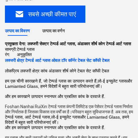
सबसे अच्छी कीमत पाएं
उत्पाद का विवरण
उत्पाद का वर्णन
प्रमुखता देना:
लक्जरी सेक्टर टेम्पर्ड आर्ट ग्लास
,
अंडाकार शीर्ष कोन टेम्पर्ड आर्ट ग्लास
सामग्री:
टेम्पर्ड ग्लास
रंग:
अनुकूलित
लक्जरी क्षेत्र टेम्पर्ड आर्ट ग्लास ओवल टॉप कॉर्नर टेबल सेट कॉफी टेबल
लोकप्रिय लक्जरी क्षेत्र कांच अंडाकार शीर्ष कोने टेबल सेट कॉफी टेबल
हम एक चीनी कारखाने हैं, जो टेम्पर्ड ग्लास का उत्पादन करते हैं,
लो-ई इन्सुलेट ग्लास
और
Lamianted Glass, हमने विदेशों में बहुत सारी परियोजनाएं कीं।
और हम कारखाने उत्पादन स्नानघर और प्रबलित कांच के दरवाजे हैं.
Foshan Nanhai RuiXin टेम्पर्ड ग्लास कंपनी लिमिटेड एक पेशेवर टेम्पर्ड ग्लास निर्माता 
और निर्यातक है जिसका विकास दस वर्षों का है।परिवहन बहुत सुविधाजनक है. अब तक, हम
टेम्पर्ड ग्लास, आर्ट टेम्पर्ड ग्लास,
लो-ई इन्सुलेट ग्लास
और Lamianted Glass, हमने
विदेशों में बहुत सारी परियोजनाएं कीं।
और हम कारखाने उत्पादन स्नानघर और प्रबलित कांच के दरवाजे हैं.
हम ग्लास और सभी उत्पादों को उचित मूल्य और अच्छी सेवा के साथ प्रदान करते हैं।हम 