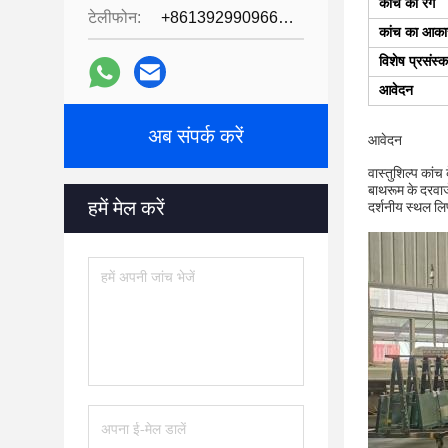
कांच का रंग
टेलीफोन:
+8613929909663--13690711186
कांच का आका
विशेष प्रसंस्
आवेदन
अब संपर्क करें
आवेदन
वास्तुशिल्प कांच
बाथरूम के दरवाजे,
हमें मेल करें
दर्शनीय स्थल लिफ्