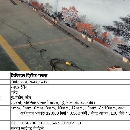
डिजिटल प्रिंटेड ग्लास
निर्माण कांच, सजावट कांच
स्पष्ट/ रंगीन
फ्लैट
न:
गुआंग्डोंग, चीन
पारदर्शी, अतिरिक्त पारदर्शी, कांस्य, ग्रे, नीला और हरा आदि।
4mm, 5mm, 6mm, 8mm, 10mm, 12mm, 15mm और 19mm, आदि
अधिकतम आकारः 12,000 मिमी * 3,300 मिमी / मिनट आकारः 100 मिमी * 3
CCC, BS6206, SGCC, ANSI, EN12150
मजबूत प्लाईवुड के डिब्बे