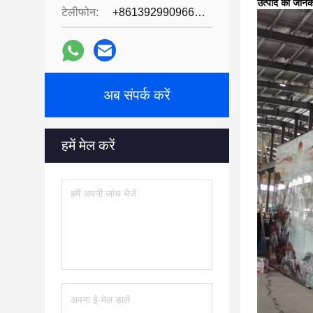
उत्पाद की जानक
टेलीफोन:
+8613929909663--13690711186
अब संपर्क करें
हमें मेल करें