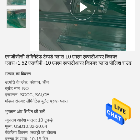
एसजीसीसी लेमिनेटेड टेम्पर्ड ग्लास 10 एमएम एक्सटीआरए क्लियर
ग्लास+1.52 एसजीपी+10 एमएम एक्सटीआरए क्लियर ग्लास पॉलिश राउंड
उत्पाद का विवरण
उत्पत्ति के प्लेस: फोशान, चीन
ब्रांड नाम: NO
प्रमाणन: SGCC, SAI,CE
मॉडल संख्या: लेमिनेटेड बुलेट प्रूफ़ ग्लास
भुगतान और शिपिंग की शर्तें
न्यूनतम आदेश मात्रा: 10 टुकड़े
मूल्य: USD10.32-20.64
पैकेजिंग विवरण: लकड़ी का टोकरा
प्रसव के समय: 10-15 दिन