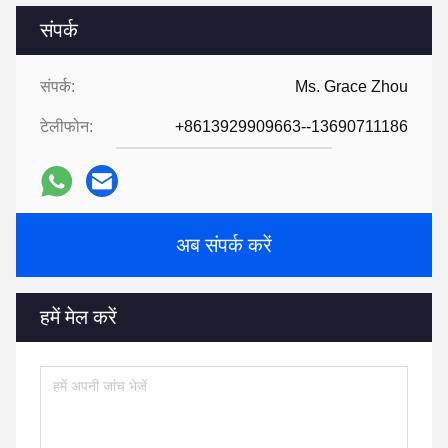
संपर्क
संपर्क:
Ms. Grace Zhou
टेलीफोन:
+8613929909663--13690711186
अब संपर्क करें
हमें मेल करें