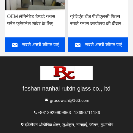
OEM लेमिनेटेड टेम्पर्ड ग्लास
ग्रेडिएंट चेंज पीडीएलसी फिल्म
फ्लैट फ्रेमलेस शॉवर के लिए
स्मार्ट ग्लास कार्यालय की दीवार के
लिए अनुकूलित
सबसे अच्छी कीमत पाएं
सबसे अच्छी कीमत पाएं
foshan nanhai ruixin glass co., ltd
gracewish@163.com
+8613929909663--13690711186
दफेंटीयन औद्योगिक क्षेत्र, लुओकुन, नानहाई, फोशन, गुआंग्डोंग