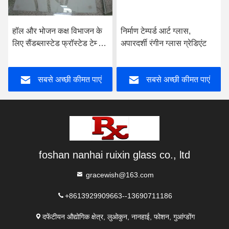
हॉल और भोजन कक्ष विभाजन के
निर्माण टेम्पर्ड आर्ट ग्लास,
लिए सैंडब्लास्टेड फ्रॉस्टेड टेम्पर्ड
अपारदर्शी रंगीन ग्लास ग्रेडिएंट
ग्लास
सबसे अच्छी कीमत पाएं
सबसे अच्छी कीमत पाएं
foshan nanhai ruixin glass co., ltd
gracewish@163.com
+8613929909663--13690711186
दफेंटीयन औद्योगिक क्षेत्र, लुओकुन, नानहाई, फोशन, गुआंग्डोंग