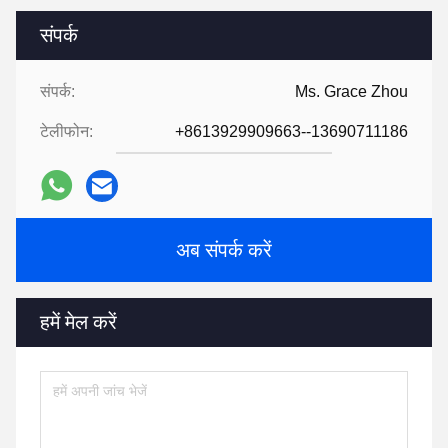
संपर्क
संपर्क:
Ms. Grace Zhou
टेलीफोन:
+8613929909663--13690711186
अब संपर्क करें
हमें मेल करें