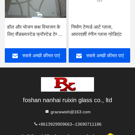
हॉल और भोजन कक्ष विभाजन के
निर्माण टेम्पर्ड आर्ट ग्लास,
लिए सैंडब्लास्टेड फ्रॉस्टेड टेम्पर्ड
अपारदर्शी रंगीन ग्लास ग्रेडिएंट
ग्लास
सबसे अच्छी कीमत पाएं
सबसे अच्छी कीमत पाएं
foshan nanhai ruixin glass co., ltd
gracewish@163.com
+8613929909663--13690711186