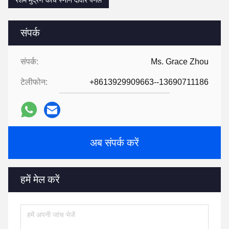
संपर्क
संपर्क:
Ms. Grace Zhou
टेलीफोन:
+8613929909663--13690711186
अब संपर्क करें
हमें मेल करें