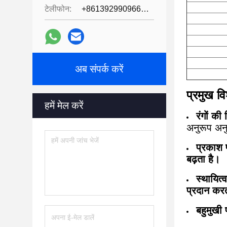
टेलीफोन:
+8613929909663--13690711186
अब संपर्क करें
प्रमुख वि
हमें मेल करें
रंगों की 
अनुरूप अन
प्रकाश 
बढ़ता है।
स्थायित्व
प्रदान करत
बहुमुखी 