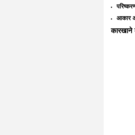
परिष्कर
आकार औ
कारखाने 