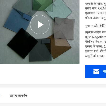
उत्पत्ति के प्लेस: ग
ब्रांड नाम: OEM
प्रमाणन: SGCC
मॉडल संख्या: अन
भुगतान और शिपिंग क
न्यूनतम आदेश मात्
मूल्य: Negotiat
पैकेजिंग विवरण: अ
प्रसव के समय: 
भुगतान शर्तें: टी/ट
आपूर्ति की क्षमता
स
ण
उत्पाद का वर्णन